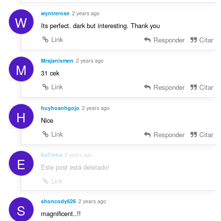
wyntrerose
2 years ago
W
Its perfect. dark but interesting. Thank you
Link
Responder
Citar
Mrajanixmen
2 years ago
M
31 cek
Link
Responder
Citar
huyhoanhgojo
2 years ago
H
Nice
Link
Responder
Citar
EoTinha
2 years ago
E
Este post está deletado!
Link
shoncody626
2 years ago
S
magnificent..!!