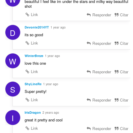
beautiful I feel like im under the stars and milky way beautiful
shot
Link
Responder
Citar
Devonte2014YT
1 year ago
D
its so good
Link
Responder
Citar
WinterBreze
1 year ago
W
love this one
Link
Responder
Citar
ShyLineRe
1 year ago
S
Super pretty!
Link
Responder
Citar
IrisDragon
2 years ago
I
great it pretty and cool
Link
Responder
Citar