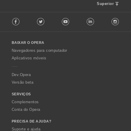
Superior
F
Facebook
Twitter
Youtube
LinkedIn
Instag
o
l
l
o
BAIXAR O OPERA
w
O
Navegadores para computador
p
Aplicativos móveis
e
r
a
Dev.Opera
Versão beta
SERVIÇOS
Complementos
Conta do Opera
PRECISA DE AJUDA?
Suporte e ajuda