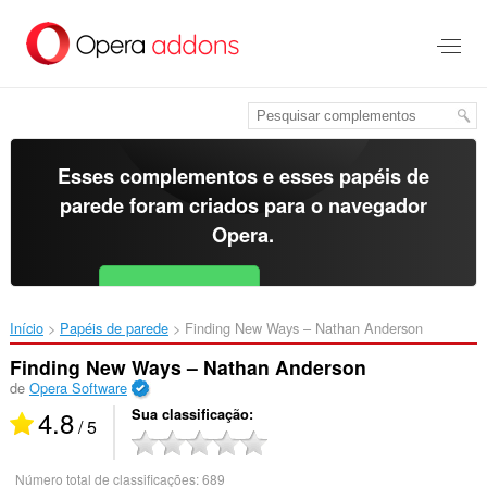
Ir
para
o
conteúdo
principal
Esses complementos e esses papéis de
parede foram criados para o
navegador
Opera
.
Baixar o Opera
Free for Android
Início
Papéis de parede
Finding New Ways – Nathan Anderson‎
Finding New Ways – Nathan Anderson
de
Opera Software
4.8
Sua classificação
/ 5
Número total de classificações:
689