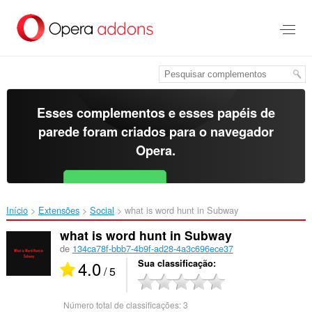
Ir
para
o
conteúdo
principal
Esses complementos e esses papéis de
parede foram criados para o
navegador
Opera
.
Baixar o Opera
Free for Android
Início
Extensões
Social
what is word hunt in Subway‎
what is word hunt in Subway
de
134ca78f-bbb7-4b9f-ad28-4a3c696ece37
4.0
Sua classificação
/ 5
Número total de classificações:
3