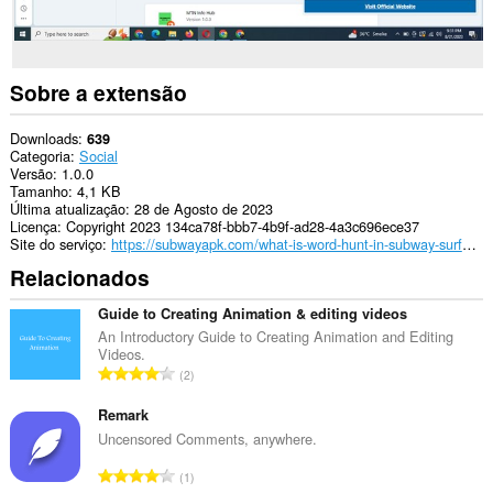
Sobre a extensão
Downloads
639
Categoria
Social
Versão
1.0.0
Tamanho
4,1 KB
Última atualização
28 de Agosto de 2023
Licença
Copyright 2023 134ca78f-bbb7-4b9f-ad28-4a3c696ece37
Site do serviço
https://subwayapk.com/what-is-word-hunt-in-subway-surfers/
Relacionados
Guide to Creating Animation & editing videos
An Introductory Guide to Creating Animation and Editing
Videos.
N
2
ú
m
Remark
e
Uncensored Comments, anywhere.
r
N
1
o