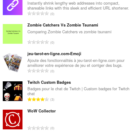
Instantly shrink lengthy web addresses into compact,
shareable links with this sleek and efficient URL shortener.
N
0
ú
m
Zombie Catchers Vs Zombie Tsunami
e
Comparing Zombie Catchers vs zombie tsunami
r
N
0
o
ú
t
m
jeu-tarot-en-ligne.com•Emoji
o
e
Ajoute des fonctionnalités à jeu-tarot-en-ligne.com pour
t
améliorer votre expérience de jeu et corriger des bugs.
r
a
N
0
o
l
ú
t
d
m
Twitch Custom Badges
o
e
e
Badges pour le chat de Twitch | Custom badges for Twitch
t
c
chat
r
a
N
l
3
o
l
ú
a
t
d
m
WoW Collector
s
o
e
e
s
t
c
r
i
a
N
l
0
o
f
l
ú
a
t
i