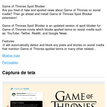
Game of Thrones Spoil Blocker
Are you tired of fake and spoiled news about Game of Thrones on social
media? Then go ahead and install Game of Thrones Spoil Blocker
extentsion!
Game of Thrones Spoil Blocker is an updated version of spoil blocker for
Game of Thrones movie which blocks spoiled terms on social media such
as: YouTube, Twitter, Reddit, and Google News.
Features
-It will automatically detect and block any posts and stories on social media
that mention Game of Thrones spoiled terms or many other related...
Mostrar mais
Permissões
Captura de tela
Esta
extensão
consegue
acessar
seus
dados
em
alguns
sites.