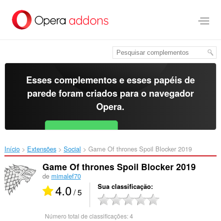
Ir
para
o
conteúdo
principal
Esses complementos e esses papéis de
parede foram criados para o
navegador
Opera
.
Baixar o Opera
Free for Android
Início
Extensões
Social
Game Of thrones Spoil Blocker 2019‎
Game Of thrones Spoil Blocker 2019
de
mimalef70
4.0
Sua classificação
/ 5
Número total de classificações:
4