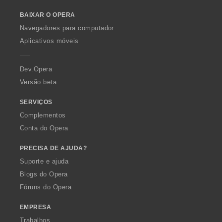
o
e
BAIXAR O OPERA
w
s
O
:
Navegadores para computador
p
Aplicativos móveis
e
r
a
Dev.Opera
Versão beta
SERVIÇOS
Complementos
Conta do Opera
PRECISA DE AJUDA?
Suporte e ajuda
Blogs do Opera
Fóruns do Opera
EMPRESA
Trabalhos