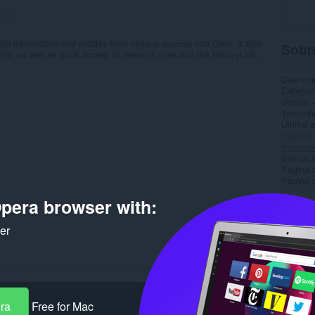
s:
8
 information and profiles from various sources into Geni. It also
Sobr
les, as well as quick access to research links and the HistoryLink
Downlo
Categor
Versão
Tamanh
Última a
Licença
Política
Site do 
Página 
Página d
pera browser with:
Rela
ker
era
Free for Mac