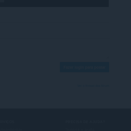
Fazer login para postar
Ver o thread dos fórum
ERVIÇOS
PRECISA DE AJUDA?
mplementos
Suporte e ajuda