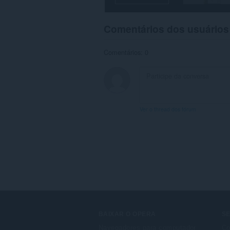
Comentários dos usuários
Comentários: 0
Ver o thread dos fórum
BAIXAR O OPERA
S
Navegadores para computador
Co