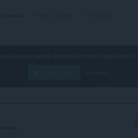
Extensões
Papéis de parede
Desenvolvedor
os e esses papéis de parede foram criados para o
Baixar o Opera
Free for Mac
ificação