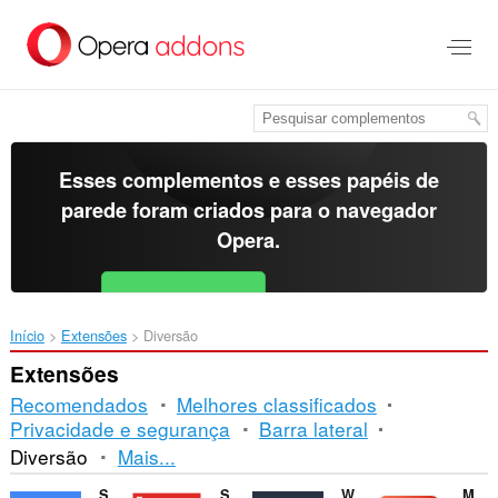
Ir
para
o
conteúdo
principal
Esses complementos e esses papéis de
parede foram criados para o
navegador
Opera
.
Baixar o Opera
Free for Android
Início
Extensões
Diversão
Extensões
Recomendados
Melhores classificados
Privacidade e segurança
Barra lateral
Ordenação
Diversão
Mais...
e
Sound Booster
Sidebar for YouTube™
Watch2Gether
Magic Actions for YouTube™