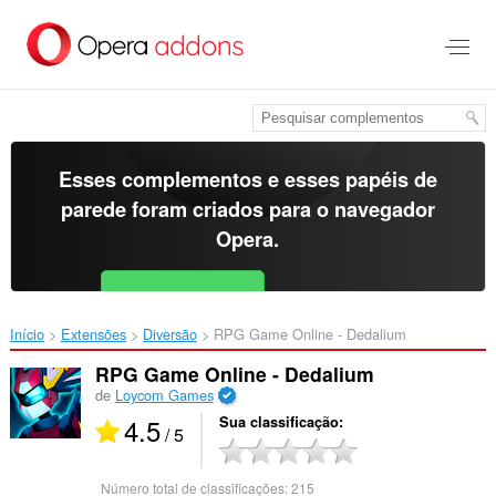
Ir
para
o
conteúdo
principal
Esses complementos e esses papéis de
parede foram criados para o
navegador
Opera
.
Baixar o Opera
Free for Android
Início
Extensões
Diversão
RPG Game Online - Dedalium‎
RPG Game Online - Dedalium
de
Loycom Games
4.5
Sua classificação
/ 5
Número total de classificações:
215