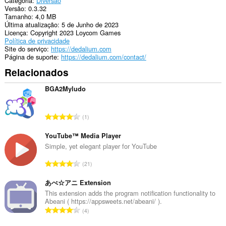
Categoria
Diversão
Versão
0.3.32
Tamanho
4,0 MB
Última atualização
5 de Junho de 2023
Licença
Copyright 2023 Loycom Games
Política de privacidade
Site do serviço
https://dedalium.com
Página de suporte
https://dedalium.com/contact/
Relacionados
BGA2Myludo
N
1
ú
m
YouTube™ Media Player
e
Simple, yet elegant player for YouTube
r
N
21
o
ú
t
m
あべ☆アニ Extension
o
e
This extension adds the program notification functionality to
t
Abeani ( https://appsweets.net/abeani/ ).
r
a
N
4
o
l
ú
t