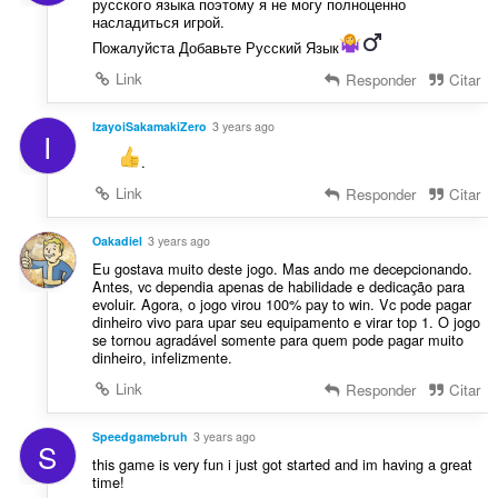
русского языка поэтому я не могу полноценно
насладиться игрой.
Пожалуйста Добавьте Русский Язык
Link
Responder
Citar
IzayoiSakamakiZero
3 years ago
I
ᅠᅠ
.
Link
Responder
Citar
Oakadiel
3 years ago
Eu gostava muito deste jogo. Mas ando me decepcionando.
Antes, vc dependia apenas de habilidade e dedicação para
evoluir. Agora, o jogo virou 100% pay to win. Vc pode pagar
dinheiro vivo para upar seu equipamento e virar top 1. O jogo
se tornou agradável somente para quem pode pagar muito
dinheiro, infelizmente.
Link
Responder
Citar
Speedgamebruh
3 years ago
S
this game is very fun i just got started and im having a great
time!