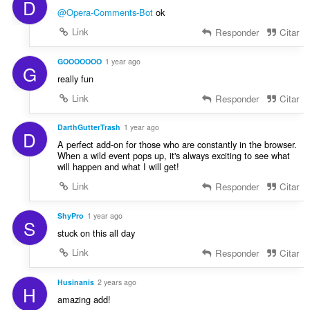
D
a
i
@Opera-Comments-Bot
ok
e
s
c
s
s
Link
Responder
Citar
a
:
i
ç
f
GOOOOOOO
1 year ago
õ
G
i
e
really fun
c
s
Link
Responder
Citar
a
:
ç
õ
DarthGutterTrash
1 year ago
D
e
A perfect add-on for those who are constantly in the browser.
s
When a wild event pops up, it's always exciting to see what
will happen and what I will get!
:
Link
Responder
Citar
ShyPro
1 year ago
S
stuck on this all day
Link
Responder
Citar
Husinanis
2 years ago
H
amazing add!