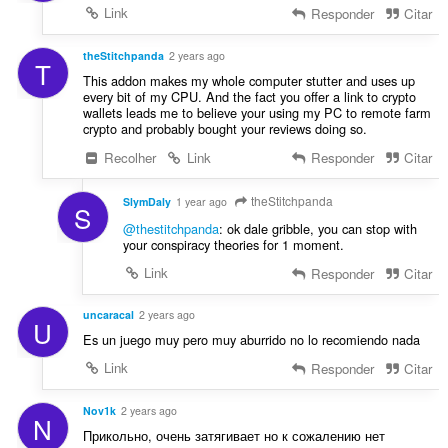
Link
Responder
Citar
theStitchpanda
2 years ago
T
This addon makes my whole computer stutter and uses up
every bit of my CPU. And the fact you offer a link to crypto
wallets leads me to believe your using my PC to remote farm
crypto and probably bought your reviews doing so.
Recolher
Link
Responder
Citar
theStitchpanda
SlymDaly
1 year ago
S
@thestitchpanda
: ok dale gribble, you can stop with
your conspiracy theories for 1 moment.
Link
Responder
Citar
uncaracal
2 years ago
U
Es un juego muy pero muy aburrido no lo recomiendo nada
Link
Responder
Citar
Nov1k
2 years ago
N
Прикольно, очень затягивает но к сожалению нет