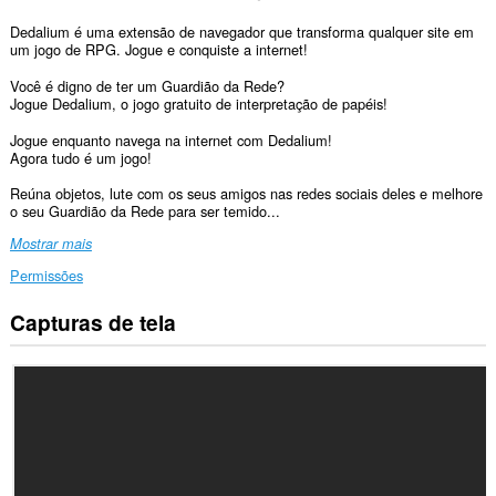
Dedalium é uma extensão de navegador que transforma qualquer site em
um jogo de RPG. Jogue e conquiste a internet!
Você é digno de ter um Guardião da Rede?
Jogue Dedalium, o jogo gratuito de interpretação de papéis!
Jogue enquanto navega na internet com Dedalium!
Agora tudo é um jogo!
Reúna objetos, lute com os seus amigos nas redes sociais deles e melhore
o seu Guardião da Rede para ser temido...
Mostrar mais
Permissões
Capturas de tela
Esta
extensão
consegue
acessar
seus
dados
em
todos
os
sites.