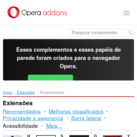
Ir
para
o
conteúdo
principal
Esses complementos e esses papéis de
parede foram criados para o
navegador
Opera
.
Baixar o Opera
Free for Android
Início
Extensões
Acessibilidade
Extensões
Recomendados
Melhores classificados
Privacidade e segurança
Barra lateral
Ordenação
Acessibilidade
Mais...
e
Halloween Flags
Study Right
Gogoanime Mom Popup
YouTube Thumbnail Guide