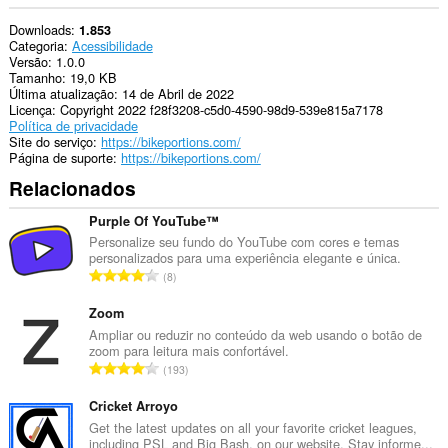
Downloads
1.853
Categoria
Acessibilidade
Versão
1.0.0
Tamanho
19,0 KB
Última atualização
14 de Abril de 2022
Licença
Copyright 2022 f28f3208-c5d0-4590-98d9-539e815a7178
Política de privacidade
Site do serviço
https://bikeportions.com/
Página de suporte
https://bikeportions.com/
Relacionados
Purple Of YouTube™
Personalize seu fundo do YouTube com cores e temas
personalizados para uma experiência elegante e única.
N
8
ú
m
Zoom
e
Ampliar ou reduzir no conteúdo da web usando o botão de
zoom para leitura mais confortável.
r
N
193
o
ú
t
m
Cricket Arroyo
o
e
Get the latest updates on all your favorite cricket leagues,
t
including PSL and Big Bash, on our website. Stay informe...
r