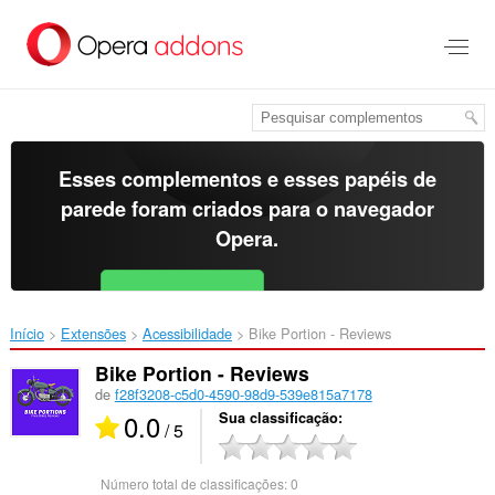
Ir
para
o
conteúdo
principal
Esses complementos e esses papéis de
parede foram criados para o
navegador
Opera
.
Baixar o Opera
Free for Android
Início
Extensões
Acessibilidade
Bike Portion - Reviews‎
Bike Portion - Reviews
de
f28f3208-c5d0-4590-98d9-539e815a7178
0.0
Sua classificação
/ 5
Número total de classificações:
0