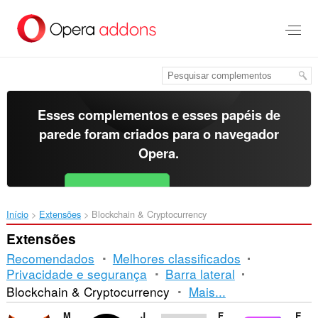
Ir
para
o
conteúdo
principal
Esses complementos e esses papéis de
parede foram criados para o
navegador
Opera
.
Baixar o Opera
Free for Android
Início
Extensões
Blockchain & Cryptocurrency
Extensões
Recomendados
Melhores classificados
Privacidade e segurança
Barra lateral
Ordenação
Blockchain & Cryptocurrency
Mais...
e
MetaMask
Just Zcash Ticker PRO
Finshi Capital
Enkrypt