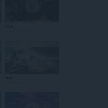
：
AQUA
評
163
価
の
総
数
：
Violet
評
77
価
の
総
数
：