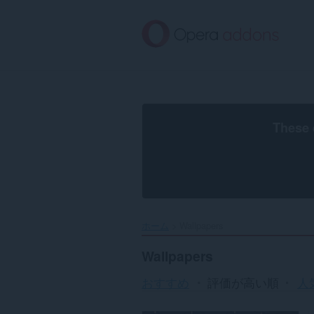
ス
キ
ッ
プ
し
て
メ
イ
ン
These 
コ
ン
テ
ン
ツ
に
移
ホーム
Wallpapers
動
Wallpapers
おすすめ
評価が高い順
人