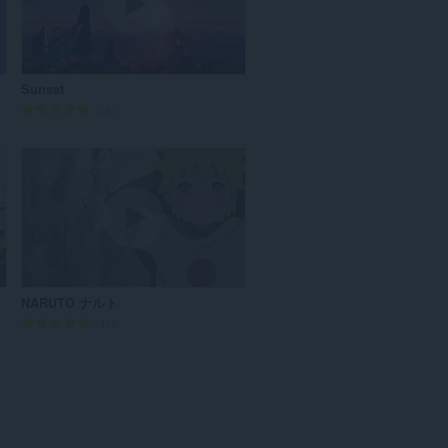
Sunset
評
267
価
の
総
数
：
NARUTO ナルト
評
309
価
の
総
数
：