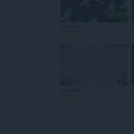
Isaac Why
評
199
価
の
総
数
：
Cyril MP4
i
評
119
価
の
総
数
：