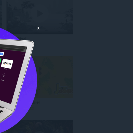
数
：
x
Retro Pixel
評
194
価
の
総
数
：
Joueur Du Grenier
評
92
価
の
総
数