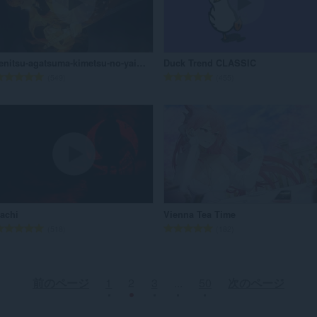
zenitsu-agatsuma-kimetsu-no-yaiba-4K Wallpaper
Duck Trend CLASSIC
評
評
549
455
価
価
の
の
総
総
数
数
：
：
tachi
Vienna Tea Time
評
評
518
182
価
価
の
の
総
総
前のページ
1
2
3
...
50
次のページ
数
数
：
：