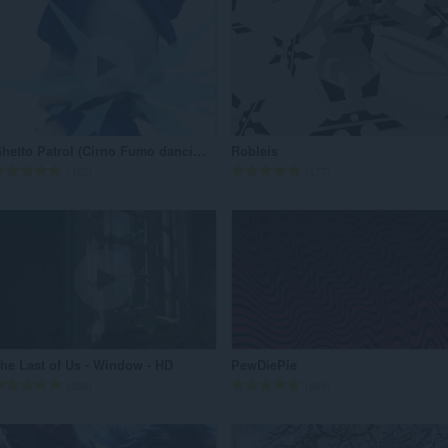
Ghetto Patrol (Cirno Fumo dancing)
Robleis
評
評
102
177
価
価
の
の
総
総
数
数
：
：
he Last of Us - Window - HD
PewDiePie
評
評
650
665
価
価
の
の
総
総