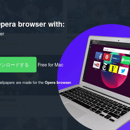
数
数
：
：
pera browser with:
ker
iyu
Pixel sakura tree
評
評
510
192
価
価
の
の
総
総
ダウンロードする
Free for Mac
数
数
：
：
llpapers are made for the
Opera browser
.
ack-Sally
Batman | Gotham City
評
評
192
436
価
価
の
の
総
総
数
数