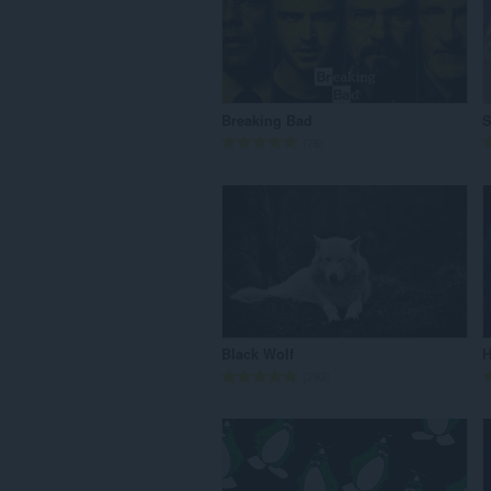
：
Breaking Bad
S
評
76
価
の
総
数
：
Black Wolf
H
評
293
価
の
総
数
：