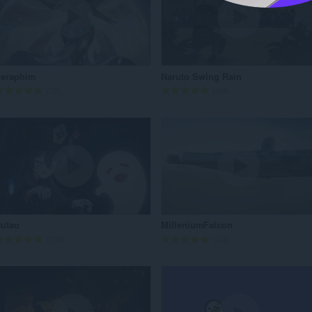
：
：
eraphim
Naruto Swing Rain
評
評
77
455
価
価
の
の
総
総
数
数
：
：
utao
MilleniumFalcon
評
評
330
240
価
価
の
の
総
総
数
数
：
：