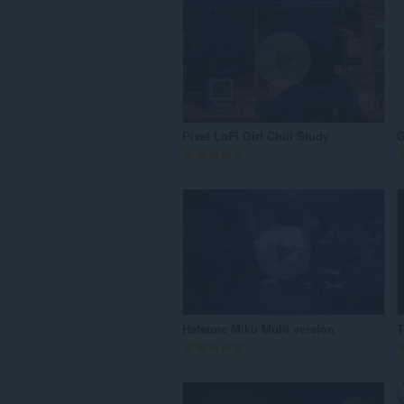
Pixel LoFi Girl Chill Study
評
254
価
の
総
数
：
Hatsune Miku Multi version
T
評
626
価
の
総