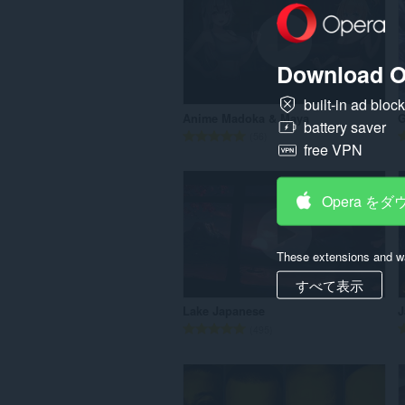
数
：
Download O
built-in ad bloc
Anime Madoka & Maya
G
battery saver
評
56
free VPN
価
の
総
Opera を
数
：
These extensions and wa
すべて表示
Lake Japanese
J
評
495
価
の
総
数