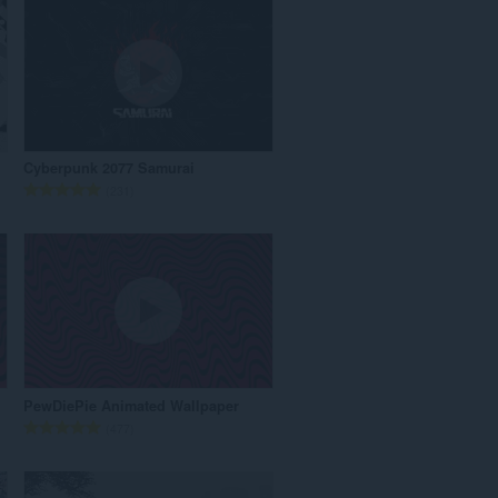
Cyberpunk 2077 Samurai
評
231
価
の
総
数
：
PewDiePie Animated Wallpaper
評
477
価
の
総