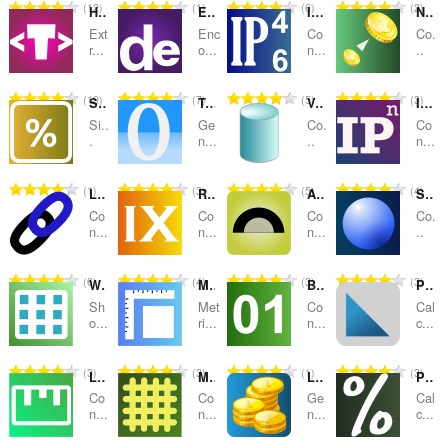
評
評
評
評
12
1
6
2
HTML to Text
Encode Decode HTML
IPv4 to IPv6 Converter
Net Present Value
価
価
価
価
Ext
Enc
Co
Co.
の
の
の
の
r...
o...
n...
..
総
総
総
総
数
数
数
数
評
評
評
評
10
7
5
3
Sales Tax Calculator
Typo Generator
Volume of a Cylinder
IP to Number
：
：
：
：
価
価
価
価
Si..
Ge
Co.
Co
の
の
の
の
.
n...
..
n...
総
総
総
総
数
数
数
数
評
評
評
評
1
3
5
4
Link To Hyperlink
Roman Numeral Converter
Angle Conversion
Surface Area of a Sphere
：
：
：
：
価
価
価
価
Co
Co
Co
Co.
の
の
の
の
n...
n...
n...
..
総
総
総
総
数
数
数
数
評
評
評
評
6
4
3
3
What day is it?
Metric Length Converter
Bytes Converter
Pythagoras Theorem
：
：
：
：
価
価
価
価
Sh
Met
Co
Cal
の
の
の
の
o...
ri...
n...
c...
総
総
総
総
数
数
数
数
評
評
評
評
3
3
1
3
Length Conversion
Metric Conversion
Lottery Number Generator
Percentage Calculator
：
：
：
：
価
価
価
価
Co
Co
Ge
Cal
の
の
の
の
n...
n...
n...
c...
総
総
総
総