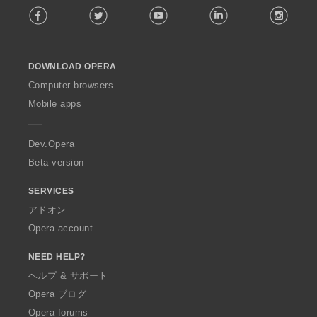
Facebook
Twitter
Youtube
LinkedIn
Instag
o
l
l
o
DOWNLOAD OPERA
w
O
Computer browsers
p
Mobile apps
e
r
a
Dev.Opera
Beta version
SERVICES
アドオン
Opera account
NEED HELP?
ヘルプ & サポート
Opera ブログ
Opera forums