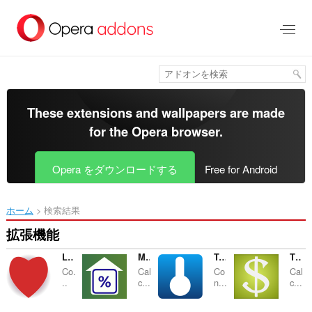
ス
キ
ッ
プ
し
て
メ
イ
These extensions and wallpapers are made
ン
for the
Opera browser
.
コ
ン
テ
Opera をダウンロードする
Free for Android
ン
ツ
に
ホーム
検索結果
移
動
拡張機能
Love Calculator
Mortgage Calculator
Temperature Converter
Tip Calculator
Co.
Cal
Co
Cal
..
c...
n...
c...