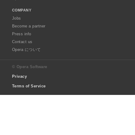
COMPANY
Jobs
Become a partner
Press info
Contact us
Opera について
© Opera Software
Privacy
Terms of Service