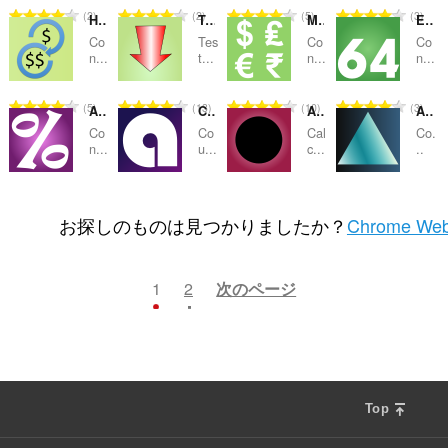
数
数
数
数
評
評
評
評
2
2
5
3
How many Millions in a Billion
Test Speed
Money Converter
Encode Decode Base64
：
：
：
：
価
価
価
価
Co
Tes
Co
Co
の
の
の
の
n...
t...
n...
n...
総
総
総
総
数
数
数
数
評
評
評
評
5
13
10
3
APR to APY
Character Count
Area of a Circle
Area of a Triangle
：
：
：
：
価
価
価
価
Co
Co
Cal
Co.
の
の
の
の
n...
u...
c...
..
総
総
総
総
数
数
数
数
評
評
評
評
1
4
2
2
：
：
：
：
価
価
価
価
お探しのものは見つかりましたか？
Chrome Web
の
の
の
の
総
総
総
総
数
数
数
数
1
2
次のページ
：
：
：
：
Top
F