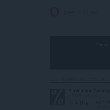
ス
キ
ッ
プ
し
て
メ
イ
ン
These 
コ
ン
テ
ン
ツ
に
移
ホーム
拡張機能
効率アップツール
P
動
Percentage Calcula
（作成者：
tejjiapps
）
4.0
あなたの
/ 5