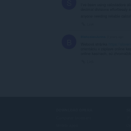
S
of
I’ve been using calculadora ali
client-
decimal divisions effortlessly 
side
data.
anyone needing reliable calcu
Link
BlahoslavJurina
3 years ago
B
Webová stránka
https://slove
orientáciu v záplave online ka
online kasínach, sú zhromažd
Link
DOWNLOAD OPERA
S
Computer browsers
ア
Mobile apps
Op