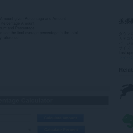
 Amount given Percentage and Amount
拡張
 Percentage Amount
unt and Percentage
 see the final average percentage in the total
ダウン
y reference
カテゴ
バージ
サイズ
Last up
ライセ
Rela