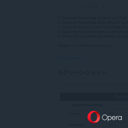
評価の総数：
3
1. Compute Percentage Amount and Total
2. Compute Percentage given Amount and
3. Compute Amount given Percentage Amo
4. Apply various percentages on amount and
5. Shows the computed percentage for eas
Pardon me if I have confused you.
パーミッション
こ
スクリーンショット
の
拡
張
機
能
は
一
部
の
サ
イ
ト