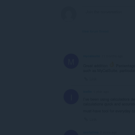
ウ
ジ
ン
グ
ア
ク
テ
View forum thread
ィ
ビ
テ
ィ
に
mycalsuite
11 months ago
ア
M
ク
Great addition
Percentage c
セ
such as MyCalSuite, particularl
ス
可
Link
能
で
す。
icolin
1 year ago
I
I’ve been using calculadora de
This
calculations quick and accurat
extension
must-have tool for everyday ca
can
store
Link
an
unlimited
amount
seofatima
2 years ago