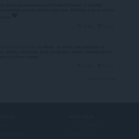
cia divisiones decimales and it’s been fantastic. It handles
and provides accurate results every time. Definitely a go-to tool for
lations
Reply
Quote
nskeonlinecasino.com/
je všetko, čo online hráč potrebuje na
sín. Všetky informácie, ktoré potrebujete vedieť o dôveryhodných
ené na jednom mieste.
Reply
Quote
View forum thread
ERVICES
NEED HELP?
ドオン
ヘルプ & サポート
era account
Opera ブログ