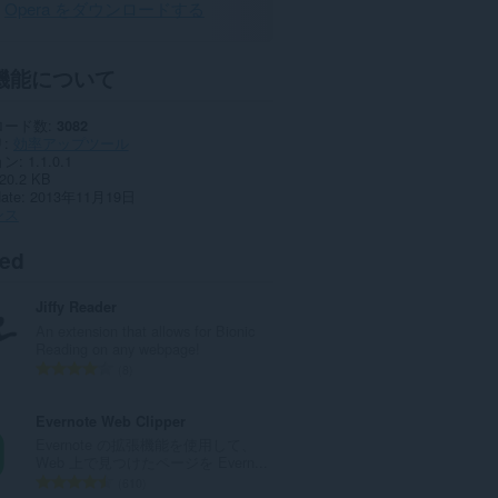
Opera をダウンロードする
機能について
ロード数
3082
リ
効率アップツール
ョン
1.1.0.1
20.2 KB
date
2013年11月19日
ンス
ted
Jiffy Reader
An extension that allows for Bionic
Reading on any webpage!
評
8
価
の
Evernote Web Clipper
総
Evernote の拡張機能を使用して、
数
Web 上で見つけたページを Evern...
：
評
610