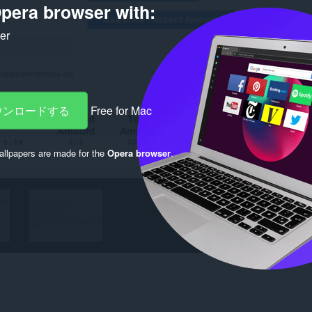
pera browser with:
ker
ダウンロードする
Free for Mac
llpapers are made for the
Opera browser
.