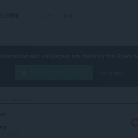
拡張機能
Wallpapers
開発
extensions and wallpapers are made for the
Opera b
Opera をダウンロードする
Free for Mac
ercentage Calculator‎
tor
評価