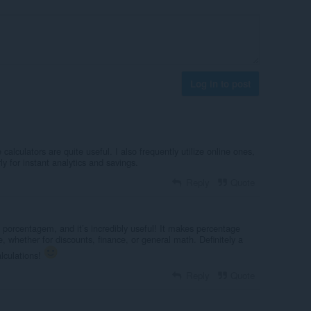
Log in to post
alculators are quite useful. I also frequently utilize online ones,
y for instant analytics and savings.
Reply
Quote
 porcentagem, and it’s incredibly useful! It makes percentage
e, whether for discounts, finance, or general math. Definitely a
lculations!
Reply
Quote