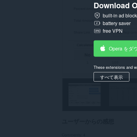
の
Download O
デ
ー
built-in ad bloc
タ
に
battery saver
ア
ク
free VPN
セ
ス
可
Opera を
能
で
す。
These extensions and wa
こ
の
すべて表示
拡
張
機
能
は、
タ
ブ
お
よ
ユーザーからの感想
び
ブ
ラ
Comments: 4