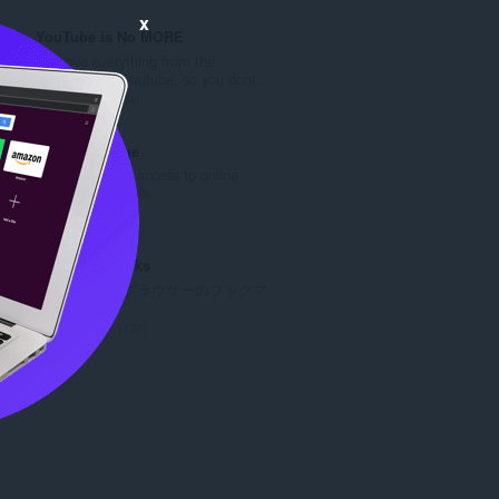
価
x
の
YouTube is No MORE
総
Remove everything from the
数
homepage of youtube, so you dont...
：
評
54
価
の
Edit this Image
総
Quick and easy access to online
数
image editor tools.
：
評
7
価
の
Atavi bookmarks
総
全デバイスとブラウザーのブックマ
数
ークを同期
：
評
170
価
の
総
数
：