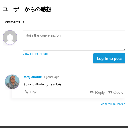
価
amount
of
の
ユーザーからの感想
client-
総
side
数
data.
Comments: 1
：
View forum thread
Log in to post
faraj-abobkr
4 years ago
هذا ممتاز تطبيقات جيدة
Link
Reply
Quote
View forum thread