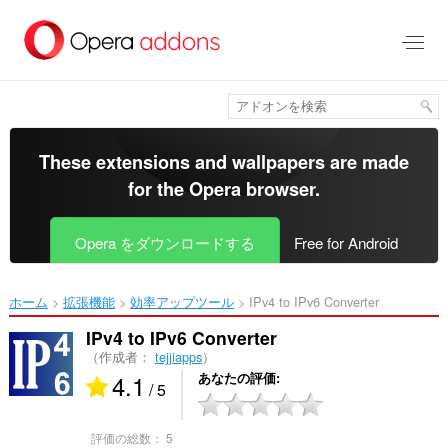
ス
キ
ッ
プ
し
て
メ
イ
These extensions and wallpapers are made
ン
for the
Opera browser
.
コ
ン
テ
Opera をダウンロードする
Free for Android
ン
ツ
に
ホーム
拡張機能
効率アップツール
IPv4 to IPv6 Converter‎
移
動
IPv4 to IPv6 Converter
（作成者：
tejjiapps
）
4.1
あなたの評価
/ 5
評価の総数：
5