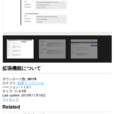
ト
の
デ
ー
タ
に
ア
ク
セ
ス
可
能
で
す。
こ
の
拡張機能について
拡
張
機
ダウンロード数
20179
能
カテゴリ
効率アップツール
は、
バージョン
1.1.0.1
タ
サイズ
11.8 KB
ブ
Last update
2013年11月19日
お
ライセンス
よ
Related
び
ブ