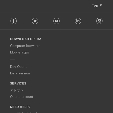
Top
F
Facebook
Twitter
Youtube
LinkedIn
Instag
o
l
l
o
DOWNLOAD OPERA
w
O
Computer browsers
p
Mobile apps
e
r
a
Dev.Opera
Beta version
SERVICES
アドオン
Opera account
NEED HELP?