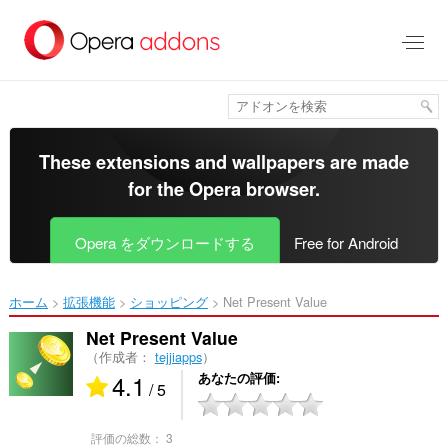
ス
キ
ッ
プ
し
て
メ
イ
These extensions and wallpapers are made
ン
for the
Opera browser
.
コ
ン
テ
Opera をダウンロードする
Free for Android
ン
ツ
に
ホーム
拡張機能
ショッピング
Net Present Value‎
移
動
Net Present Value
（作成者：
tejjiapps
）
4.1
あなたの評価
/ 5
評価の総数：
3