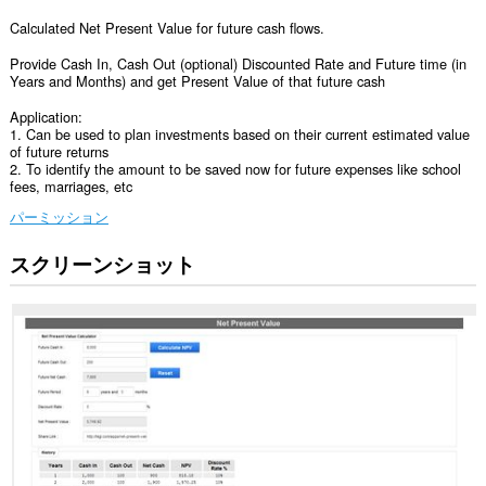
Calculated Net Present Value for future cash flows.
Provide Cash In, Cash Out (optional) Discounted Rate and Future time (in
Years and Months) and get Present Value of that future cash
Application:
1. Can be used to plan investments based on their current estimated value
of future returns
2. To identify the amount to be saved now for future expenses like school
fees, marriages, etc
パーミッション
スクリーンショット
こ
の
拡
張
機
能
は
一
部
の
サ
イ
ト