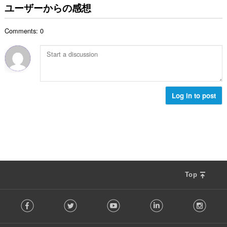
of
の
ユーザーからの感想
client-
総
side
数
data.
Comments: 0
：
Log in to post
Top
F
Facebook
Twitter
Youtube
LinkedIn
Instag
o
l
l