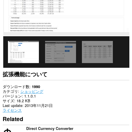
の
デ
ー
タ
に
ア
ク
セ
ス
可
能
で
す。
こ
の
拡張機能について
拡
張
機
ダウンロード数
1990
能
カテゴリ
ショッピング
は、
バージョン
1.1.0.1
タ
サイズ
18.2 KB
ブ
Last update
2013年11月21日
お
ライセンス
よ
Related
び
ブ
ラ
Direct Currency Converter