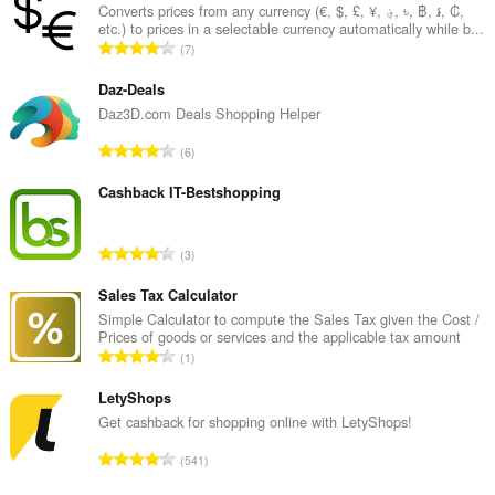
ウ
Converts prices from any currency (€, $, £, ¥, ؋, ৳, ฿, ៛, ₡,
ジ
etc.) to prices in a selectable currency automatically while b...
ン
評
7
グ
価
ア
の
Daz-Deals
ク
テ
総
Daz3D.com Deals Shopping Helper
ィ
数
ビ
評
6
：
テ
価
ィ
の
Cashback IT-Bestshopping
に
総
ア
ク
数
評
セ
3
：
ス
価
可
の
Sales Tax Calculator
能
総
Simple Calculator to compute the Sales Tax given the Cost /
で
Prices of goods or services and the applicable tax amount
数
す。
評
1
：
価
This
extension
の
LetyShops
can
総
Get cashback for shopping online with LetyShops!
store
数
an
評
541
：
unlimited
価
amount