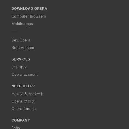
o
DOWNLOAD OPERA
w
O
Computer browsers
p
Mobile apps
e
r
a
Dev.Opera
Beta version
SERVICES
アドオン
Opera account
NEED HELP?
ヘルプ & サポート
Opera ブログ
Opera forums
COMPANY
Jobs