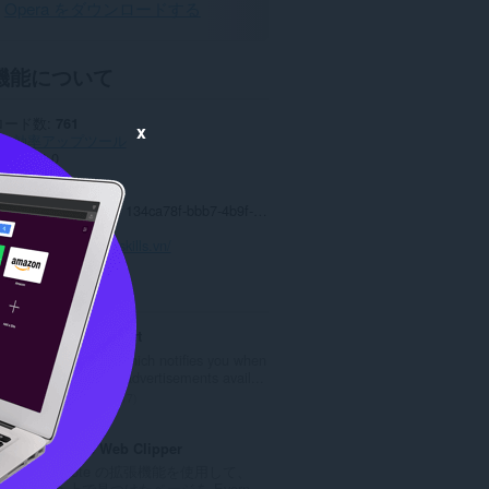
Opera をダウンロードする
機能について
ロード数
761
x
リ
効率アップツール
ョン
1.0.0
5.3 KB
date
2023年9月19日
ンス
Copyright 2023 134ca78f-bbb7-4b9f-ad28-4a3c696ece37
バシーポリシー
スサイト
https://proskills.vn/
ted
NeoBux AdAlert
An extension which notifies you when
there are new advertisements avail...
評
17
価
の
Evernote Web Clipper
総
Evernote の拡張機能を使用して、
数
Web 上で見つけたページを Evern...