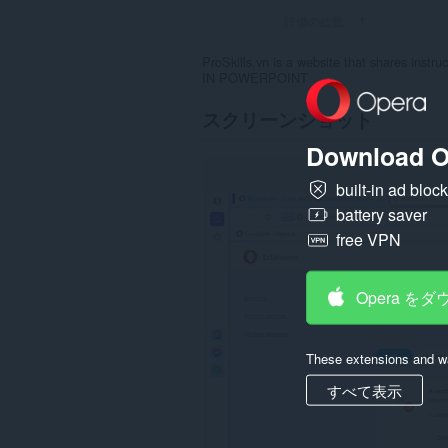
評価の総数：
1
ProSkills.vn is a website that shares in
IN POWERPOINT
スクリーンショット
Download O
built-in ad bloc
battery saver
free VPN
Opera を
These extensions and wa
すべて表示