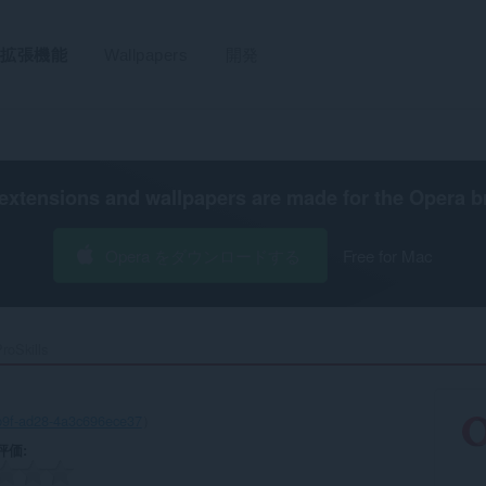
拡張機能
Wallpapers
開発
extensions and wallpapers are made for the
Opera b
Opera をダウンロードする
Free for Mac
roSkills‎
b9f-ad28-4a3c696ece37
）
評価