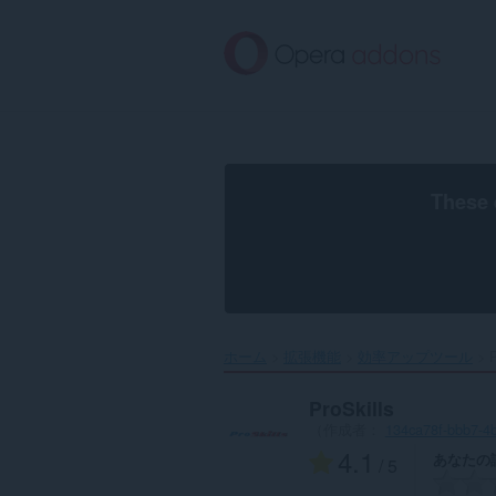
ス
キ
ッ
プ
し
て
メ
イ
ン
These 
コ
ン
テ
ン
ツ
に
移
ホーム
拡張機能
効率アップツール
P
動
ProSkills
（作成者：
134ca78f-bbb7-4
4.1
あなたの
/ 5