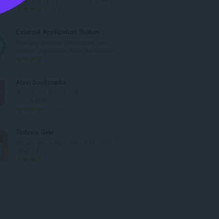
：
評
610
価
の
External Application Button
総
Run any external application with
数
custom arguments from the browse...
：
評
7
価
の
Atavi bookmarks
総
全デバイスとブラウザーのブックマ
数
ークを同期
：
評
170
価
の
Today's Date
総
Show's you today's date and some
数
other info...
：
評
5
価
の
総
数
：