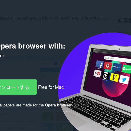
structional articles using tools INSTRUCTIONS AND SHARING TIPS
拡張
ダウン
カテゴ
バージ
pera browser with:
サイズ
Last up
ker
ライセ
プライ
サービ
Rela
ダウンロードする
Free for Mac
llpapers are made for the
Opera browser
.