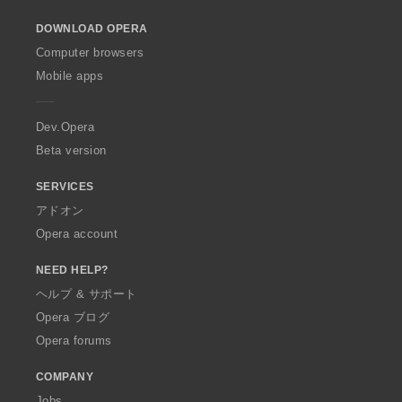
o
DOWNLOAD OPERA
w
O
Computer browsers
p
Mobile apps
e
r
a
Dev.Opera
Beta version
SERVICES
アドオン
Opera account
NEED HELP?
ヘルプ & サポート
Opera ブログ
Opera forums
COMPANY
Jobs