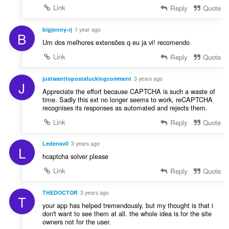
び
Link
Reply
Quote
ブ
ラ
ウ
bigjonny-rj
1 year ago
ジ
B
ン
Um dos melhores extensões q eu ja vi! recomendo
グ
Link
Reply
Quote
ア
ク
テ
justwanttopostafuckingcomment
3 years ago
ィ
J
ビ
Appreciate the effort because CAPTCHA is such a waste of
テ
time. Sadly this ext no longer seems to work, reCAPTCHA
ィ
recognises its responses as automated and rejects them.
に
Link
Reply
Quote
ア
ク
セ
Ledenav0
3 years ago
ス
L
可
hcaptcha solver please
能
Link
Reply
Quote
で
す。
THEDOCTOR
3 years ago
T
your app has helped tremendously, but my thought is that i
don't want to see them at all. the whole idea is for the site
owners not for the user.