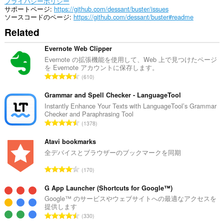
の
プライバシーポリシー
サ
サポートページ
https://github.com/dessant/buster/issues
イ
ソースコードのページ
https://github.com/dessant/buster#readme
ト
Related
の
デ
ー
Evernote Web Clipper
タ
Evernote の拡張機能を使用して、Web 上で見つけたページ
に
を Evernote アカウントに保存します。
ア
評
610
ク
価
セ
の
Grammar and Spell Checker - LanguageTool
ス
可
総
Instantly Enhance Your Texts with LanguageTool’s Grammar
能
Checker and Paraphrasing Tool
数
で
評
1378
：
す。
価
の
Atavi bookmarks
This
総
全デバイスとブラウザーのブックマークを同期
extension
can
数
評
exchange
170
：
messages
価
with
の
G App Launcher (Shortcuts for Google™)
programs
総
Google™ のサービスやウェブサイトへの最適なアクセスを
other
提供します
数
than
評
Opera.
330
：