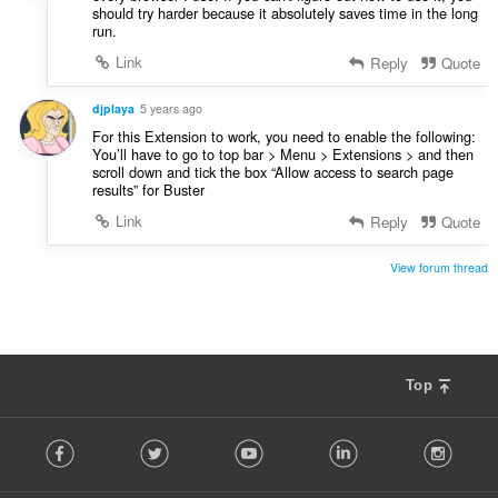
should try harder because it absolutely saves time in the long
run.
Link
Reply
Quote
djplaya
5 years ago
For this Extension to work, you need to enable the following:
You’ll have to go to top bar > Menu > Extensions > and then
scroll down and tick the box “Allow access to search page
results” for Buster
Link
Reply
Quote
View forum thread
Top
F
Facebook
Twitter
Youtube
LinkedIn
Instag
o
l
l