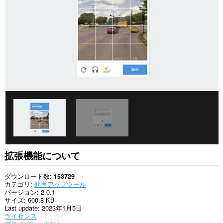
て
の
サ
イ
ト
の
デ
ー
タ
に
ア
ク
セ
ス
可
能
で
す。
こ
拡張機能について
の
拡
張
ダウンロード数
153729
機
カテゴリ
効率アップツール
能
バージョン
2.0.1
は
サイズ
600.8 KB
一
Last update
2023年1月5日
部
ライセンス