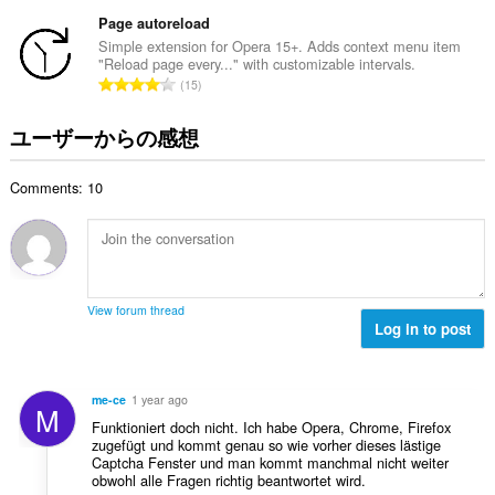
価
This
の
Page autoreload
extension
総
Simple extension for Opera 15+. Adds context menu item
can
"Reload page every..." with customizable intervals.
数
create
評
15
：
rich
価
notifications
and
の
ユーザーからの感想
display
総
them
数
to
Comments: 10
：
you
in
the
system
tray.
こ
View forum thread
の
Log in to post
拡
張
機
能
me-ce
1 year ago
は、
M
タ
Funktioniert doch nicht. Ich habe Opera, Chrome, Firefox
ブ
zugefügt und kommt genau so wie vorher dieses lästige
お
Captcha Fenster und man kommt manchmal nicht weiter
よ
obwohl alle Fragen richtig beantwortet wird.