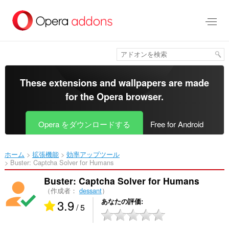
ス
キ
ッ
プ
し
て
メ
イ
These extensions and wallpapers are made
ン
for the
Opera browser
.
コ
ン
テ
Opera をダウンロードする
Free for Android
ン
ツ
に
ホーム
拡張機能
効率アップツール
移
Buster: Captcha Solver for Humans‎
動
Buster: Captcha Solver for Humans
（作成者：
dessant
）
3.9
あなたの評価
/ 5