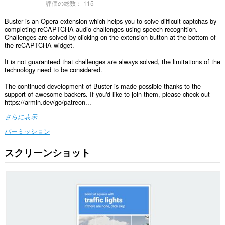
評価の総数：
115
Buster is an Opera extension which helps you to solve difficult captchas by
completing reCAPTCHA audio challenges using speech recognition.
Challenges are solved by clicking on the extension button at the bottom of
the reCAPTCHA widget.
It is not guaranteed that challenges are always solved, the limitations of the
technology need to be considered.
The continued development of Buster is made possible thanks to the
support of awesome backers. If you'd like to join them, please check out
https://armin.dev/go/patreon...
さらに表示
パーミッション
スクリーンショット
こ
の
拡
張
機
能
は、
す
べ