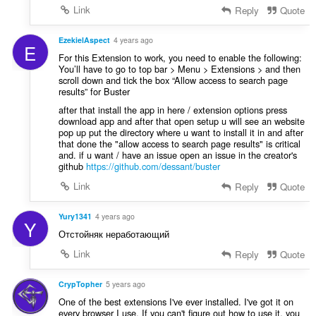
Link
Reply
Quote
EzekielAspect
4 years ago
E
For this Extension to work, you need to enable the following:
You’ll have to go to top bar > Menu > Extensions > and then
scroll down and tick the box “Allow access to search page
results” for Buster
after that install the app in here / extension options press
download app and after that open setup u will see an website
pop up put the directory where u want to install it in and after
that done the "allow access to search page results" is critical
and. if u want / have an issue open an issue in the creator's
github
https://github.com/dessant/buster
Link
Reply
Quote
Yury1341
4 years ago
Y
Отстойняк неработающий
Link
Reply
Quote
CrypTopher
5 years ago
One of the best extensions I've ever installed. I've got it on
every browser I use. If you can't figure out how to use it, you