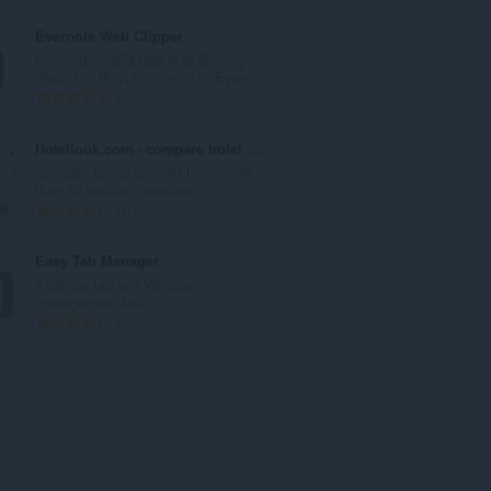
価
の
Evernote Web Clipper
総
Evernote の拡張機能を使用して、
数
Web 上で見つけたページを Evern...
：
評
610
価
の
Hotellook.com - compare hotel prices
総
compare prices sourced from more
数
than 30 booking websites
：
評
1
価
の
Easy Tab Manager
総
Advance tab and Window
数
management tool.
：
評
24
価
の
総
数
：