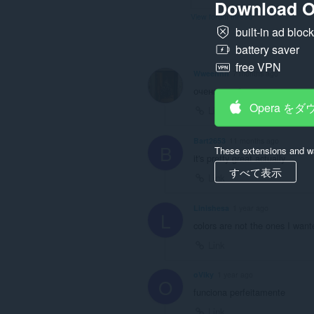
ア
Download O
ク
View forum thread
テ
built-in ad bloc
ィ
ビ
battery saver
テ
free VPN
ィ
Wweennn
7 months ago
に
ア
очень удобная штучка
ク
Opera を
Link
セ
ス
可
Bart2653
11 months ago
能
B
These extensions and wa
で
it's pretty great actually
す。
すべて表示
Link
Linishesa
1 year ago
L
colors are not the ones I want
Link
oViky
1 year ago
O
funciona perfeitamente
Link