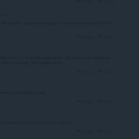
Reply
Quote
icdzi
t the solution. people are saying it works once they disable their
Reply
Quote
tantly state to reload the page which I did but it never displayed
he same message. Very disappointed.
Reply
Quote
меня за мой Французкий.
Reply
Quote
ользоваться отвратительно не удобно.
Reply
Quote