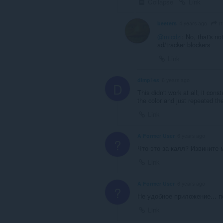
Collapse
Link
m
beeters
4 years ago
@micdzi
: No, that's no
ad/tracker blockers
Link
dimp1es
6 years ago
D
This didn't work at all; it cons
the color and just repeated t
Link
A Former User
6 years ago
?
Что это за калл? Извините 
Link
A Former User
6 years ago
?
Не удобное приложение... п
Link