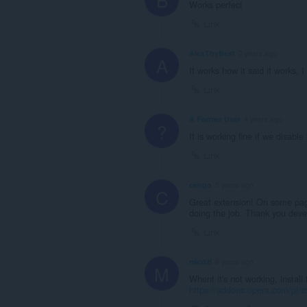
Works perfect
Link
AlexThyBest
2 years ago
A
It works how it said it works, 
Link
A Former User
4 years ago
?
It is working fine if we disabl
Link
cengo
5 years ago
C
Great extension! On some pages
doing the job. Thank you deve
Link
micdzi
6 years ago
M
Whent it's not working, install 
https://addons.opera.com/pl/ex