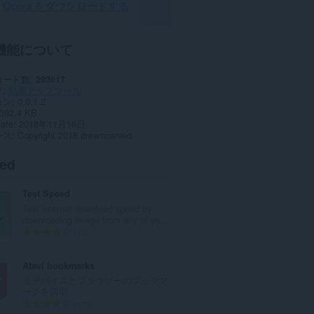
Opera をダウンロードする
機能について
ロード数
293017
リ
効率アップツール
ョン
0.0.1.2
392.4 KB
date
2018年11月16日
ンス
Copyright 2018 dreamcarved
ted
Test Speed
Test internet download speed by
downloading image from any of yo...
評
13
価
の
Atavi bookmarks
総
全デバイスとブラウザーのブックマ
数
ークを同期
：
評
170