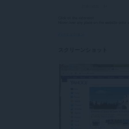
評価の総数：
84
Click on the extension
Hover over any place on the website color 
パーミッション
こ
スクリーンショット
の
拡
張
機
能
は、
す
べ
て
の
サ
イ
ト
の
デ
ー
タ