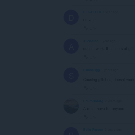
DEKAZTER
1 year ago
D
no vale
Link
Aliendino
1 year ago
A
doesnt work, it has lots of gl
Link
Ssinssrigg
2 years ago
S
Causing glitches, doesnt wor
Link
Heuroriorarg
2 years ago
A must-have for anyone
Link
Bella-Parson
2 years ago
B