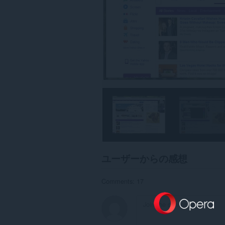
に
ア
ク
セ
ス
可
能
で
す。
こ
の
拡
張
機
能
は、
タ
ブ
お
ユーザーからの感想
よ
び
ブ
Comments: 17
ラ
ウ
ジ
ン
グ