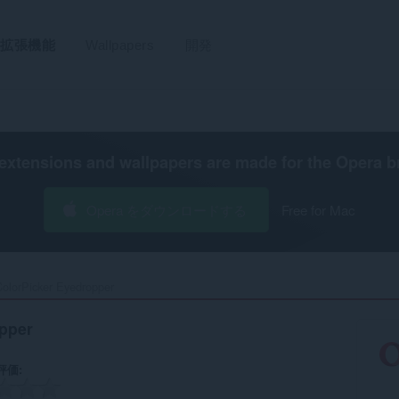
拡張機能
Wallpapers
開発
extensions and wallpapers are made for the
Opera b
Opera をダウンロードする
Free for Mac
olorPicker Eyedropper‎
pper
評価