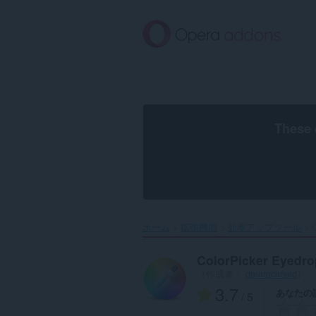
ス
キ
ッ
プ
し
て
メ
イ
ン
These 
コ
ン
テ
ン
ツ
に
移
ホーム
拡張機能
効率アップツール
C
動
ColorPicker Eyedro
（作成者：
dreamcarved
）
3.7
あなたの
/ 5