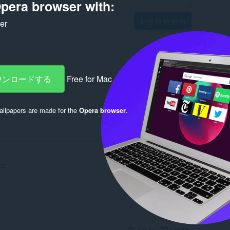
pera browser with:
Log in to post
ker
ダウンロードする
Free for Mac
Reply
Quote
llpapers are made for the
Opera browser
.
Reply
Quote
ed
Reply
Quote
Reply
Quote