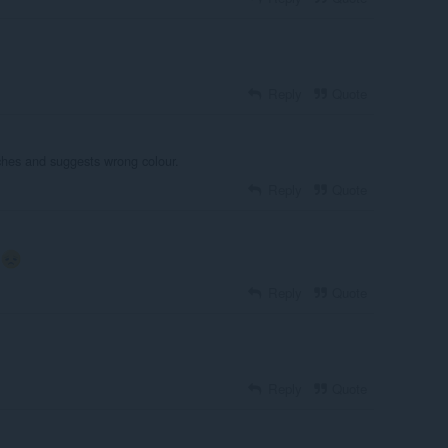
Reply
Quote
itches and suggests wrong colour.
Reply
Quote
k
Reply
Quote
Reply
Quote