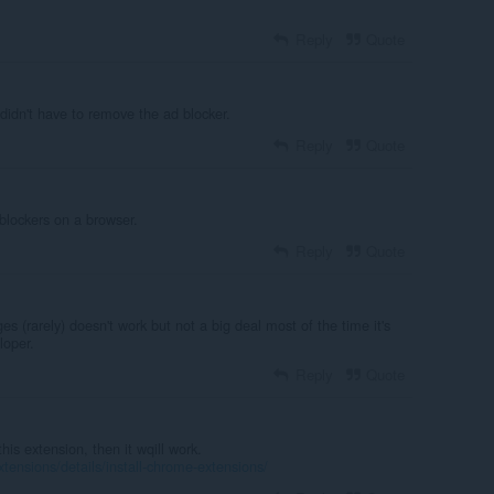
Reply
Quote
I didn't have to remove the ad blocker.
Reply
Quote
e blockers on a browser.
Reply
Quote
 (rarely) doesn't work but not a big deal most of the time it's
loper.
Reply
Quote
this extension, then it wqill work.
tensions/details/install-chrome-extensions/