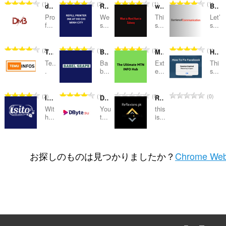
評
評
評
評
1
2
1
1
dota2mmrboost
REFILL PRINTER INK AT HO CHI MINH CITY
what is word hunt in Subway
Barriers of communication
価
価
価
価
Pro
We
Thi
Let’
の
の
の
の
f...
s...
s...
s...
総
総
総
総
数
数
数
数
評
評
評
評
2
1
3
1
Temuinfos Extension
BabelGraph
MTN Info Hub
How To Fix Facebook Session Expired
：
：
：
：
価
価
価
価
Te..
Ba
Ext
Thi
の
の
の
の
.
b...
e...
s...
総
総
総
総
数
数
数
数
評
評
評
評
2
1
0
0
ISITO
Dbyte
Reflexions pk
：
：
：
：
価
価
価
価
Wit
You
this
の
の
の
の
h...
t...
is...
総
総
総
総
数
数
数
数
評
評
評
0
0
0
：
：
：
：
価
価
価
お探しのものは見つかりましたか？
Chrome Web
の
の
の
総
総
総
数
数
数
：
：
：