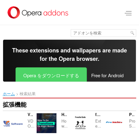
ス
キ
ッ
プ
し
て
メ
イ
These extensions and wallpapers are made
ン
for the
Opera browser
.
コ
ン
テ
Opera をダウンロードする
Free for Android
ン
ツ
に
ホーム
検索結果
移
動
拡張機能
VDO Software
How to do Transition on Alight Motion
frenchiepocket
ProSkills
VD
Ho
Ext
Pro
O...
w...
e...
S...