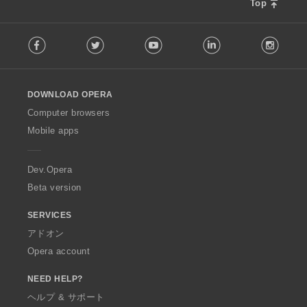
Top
F
Facebook
Twitter
Youtube
LinkedIn
Instag
o
l
l
o
DOWNLOAD OPERA
w
O
Computer browsers
p
Mobile apps
e
r
a
Dev.Opera
Beta version
SERVICES
アドオン
Opera account
NEED HELP?
ヘルプ & サポート