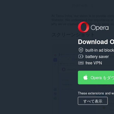
評価の総数：
2
At Temu Infos, our vision is to provide c
Website. We understand the importance of st
why we’ve created this platform to serve a
スクリーンショット
Download O
built-in ad bloc
battery saver
free VPN
Opera を
These extensions and wa
すべて表示