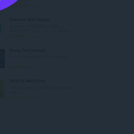
：
評
170
価
の
Evernote Web Clipper
総
Evernote の拡張機能を使用して、
数
Web 上で見つけたページを Evern...
：
評
610
価
の
Purity Text Changer
総
Customize per-script Text changer.
数
：
評
1
価
の
WEB.DE MailCheck
総
The safe way to access your personal
数
mail.
：
評
187
価
の
総
数
：