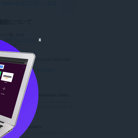
Opera をダウンロードする
機能について
ロード数
1117
x
リ
効率アップツール
ョン
1.0.0
7.3 KB
date
2023年9月19日
ンス
Copyright 2023 134ca78f-bbb7-4b9f-ad28-4a3c696ece37
バシーポリシー
スサイト
https://temuinfos.com/
ted
Super Agent - Automatic cookie consent
superagent fills out cookie consent
forms based on your preferences, s...
評
11
価
の
Atavi bookmarks
総
全デバイスとブラウザーのブックマ
数
ークを同期