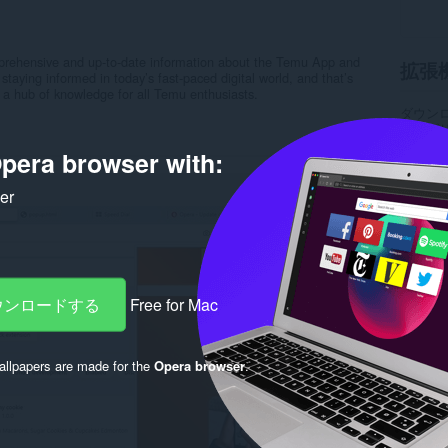
omprehensive and up-to-date information about the Temu App and
拡張
aying informed in today’s fast-paced digital world, and that’s
s a hub of knowledge for all Temu enthusiasts.
ダウン
カテゴ
バージ
pera browser with:
サイズ
Last up
ライセ
ker
プライ
サービ
Rela
ダウンロードする
Free for Mac
llpapers are made for the
Opera browser
.