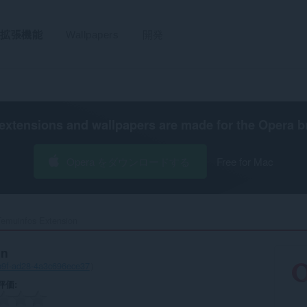
拡張機能
Wallpapers
開発
extensions and wallpapers are made for the
Opera b
Opera をダウンロードする
Free for Mac
emuinfos Extension‎
on
b9f-ad28-4a3c696ece37
）
評価