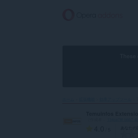
ス
キ
ッ
プ
し
て
メ
イ
ン
These 
コ
ン
テ
ン
ツ
に
移
ホーム
拡張機能
効率アップツール
T
動
Temuinfos Extensi
（作成者：
134ca78f-bbb7-4
4.0
あなたの
/ 5