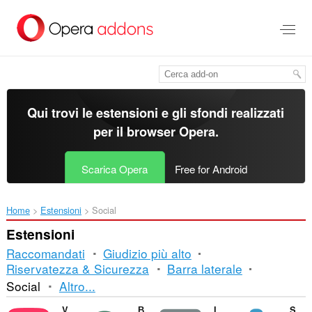
Passa
al
contenuto
principale
Qui trovi le estensioni e gli sfondi realizzati
per il
browser Opera
.
Scarica Opera
Free for Android
Home
Estensioni
Social
Estensioni
Raccomandati
Giudizio più alto
Riservatezza & Sicurezza
Barra laterale
Ordinamento
Social
Altro...
e
VKAutoCaptcha
ВКонтакте - Кто Заходил? VK Статистика
Instagram™ Notifier
Social Unblocker