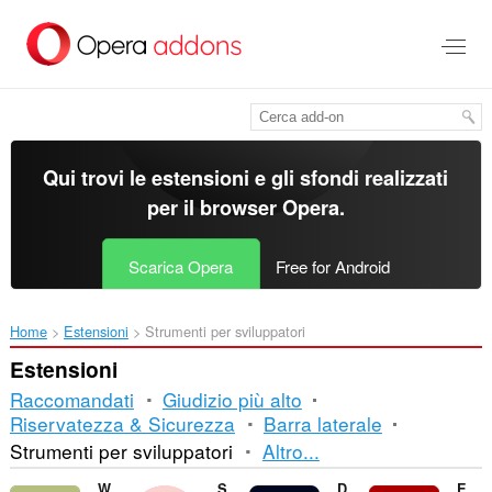
Passa
al
contenuto
principale
Qui trovi le estensioni e gli sfondi realizzati
per il
browser Opera
.
Scarica Opera
Free for Android
Home
Estensioni
Strumenti per sviluppatori
Estensioni
Raccomandati
Giudizio più alto
Riservatezza & Sicurezza
Barra laterale
Ordinamento
Strumenti per sviluppatori
Altro...
e
Window Performance Test
Sheets2JSON - Convert Google Sheets
DMARC Check
EnvSwitcher