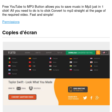
Free YouTube to MP3 Button allows you to save music in Mp3 just in 1
click! All you need to do is to click Convert to mp3 straight at the page of
the required video. Fast and simple!
Permissions
Copies d'écran
Cette
extension
peut
accéder
à
vos
données
sur
tous
les
sites.
Cette
extension
peut
accéder
à
vos
données
sur