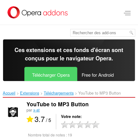
Aller
au
contenu
principal
Ces extensions et ces fonds d'écran sont
conçus pour le
navigateur Opera
.
Télécharger Opera
Free for Android
Accueil
Extensions
Téléchargements
YouTube to MP3 Button‎
YouTube to MP3 Button
par
x-at
3.7
Votre note
/ 5
Nombre total de notes :
19