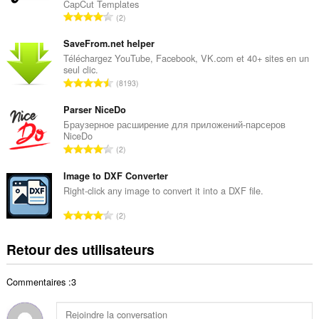
CapCut Templates
r
N
2
e
o
t
m
SaveFrom.net helper
o
b
Téléchargez YouTube, Facebook, VK.com et 40+ sites en un
t
seul clic.
r
a
N
8193
e
l
o
t
d
m
Parser NiceDo
o
e
b
Браузерное расширение для приложений-парсеров
t
n
NiceDo
r
a
N
o
2
e
l
o
t
t
d
m
Image to DXF Converter
e
o
e
b
s
Right-click any image to convert it into a DXF file.
t
n
r
:
a
N
o
2
e
l
o
t
t
d
m
e
Retour des utilisateurs
o
e
b
s
t
n
r
:
a
o
Commentaires :3
e
l
t
t
d
e
o
e