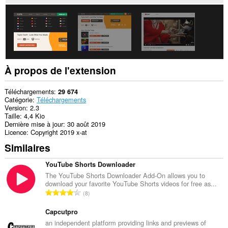
certains
sites.
À propos de l'extension
Téléchargements
29 674
Catégorie
Téléchargements
Version
2.3
Taille
4,4 Kio
Dernière mise à jour
30 août 2019
Licence
Copyright 2019 x-at
Similaires
YouTube Shorts Downloader
The YouTube Shorts Downloader Add-On allows you to
download your favorite YouTube Shorts videos for free as...
N
8
o
m
Capcutpro
b
an independent platform providing links and previews of