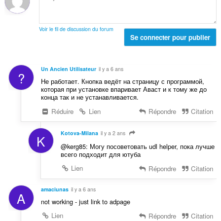
s
t
n
:
a
o
l
t
Voir le fil de discussion du forum
d
Se connecter pour publier
e
e
s
n
:
o
Un Ancien Utilisateur
il y a 6 ans
?
t
Не работает. Кнопка ведёт на страницу с программой,
e
которая при установке впаривает Аваст и к тому же до
s
конца так и не устанавливается.
:
Réduire
Lien
Répondre
Citation
Kotova-Milana
il y a 2 ans
K
@kerg85: Могу посоветовать udl helper, пока лучше
всего подходит для ютуба
Lien
Répondre
Citation
amaciunas
il y a 6 ans
A
not working - just link to adpage
Lien
Répondre
Citation