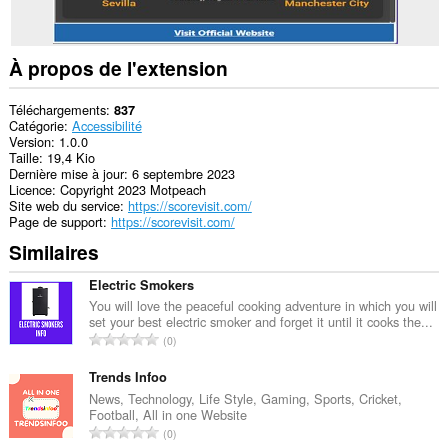
À propos de l'extension
Téléchargements
837
Catégorie
Accessibilité
Version
1.0.0
Taille
19,4 Kio
Dernière mise à jour
6 septembre 2023
Licence
Copyright 2023 Motpeach
Site web du service
https://scorevisit.com/
Page de support
https://scorevisit.com/
Similaires
Electric Smokers
You will love the peaceful cooking adventure in which you will
set your best electric smoker and forget it until it cooks the...
N
0
o
m
Trends Infoo
b
News, Technology, Life Style, Gaming, Sports, Cricket,
Football, All in one Website
r
N
0
e