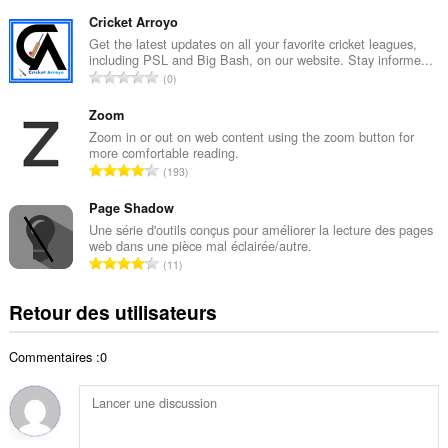
o
t
m
Cricket Arroyo
o
b
Get the latest updates on all your favorite cricket leagues,
t
including PSL and Big Bash, on our website. Stay informe...
r
a
N
0
e
l
o
t
d
m
Zoom
o
e
b
Zoom in or out on web content using the zoom button for
t
n
more comfortable reading.
r
a
N
o
193
e
l
o
t
t
d
m
Page Shadow
e
o
e
b
s
Une série d'outils conçus pour améliorer la lecture des pages
t
n
web dans une pièce mal éclairée/autre.
r
:
a
N
o
11
e
l
o
t
t
d
m
e
Retour des utilisateurs
o
e
b
s
t
n
r
:
a
o
Commentaires :0
e
l
t
t
d
e
o
e
s
t
n
:
a