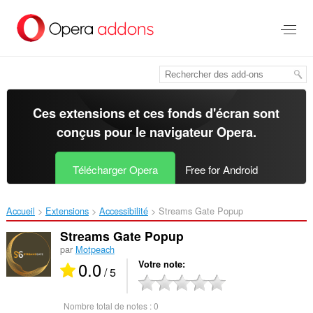
Aller
au
contenu
principal
Ces extensions et ces fonds d'écran sont
conçus pour le
navigateur Opera
.
Télécharger Opera
Free for Android
Accueil
Extensions
Accessibilité
Streams Gate Popup‎
Streams Gate Popup
par
Motpeach
0.0
Votre note
/ 5
Nombre total de notes :
0