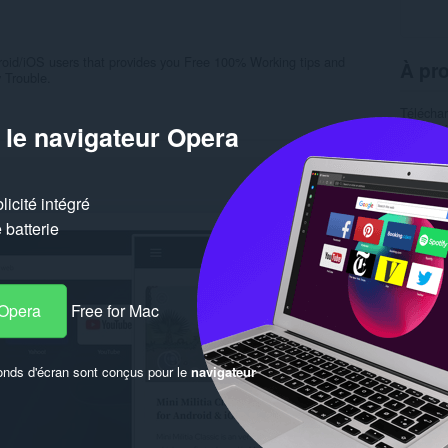
id/iOS users that provides you Free 100% Working tips and
À pro
 Trouble.
Télécha
 le navigateur Opera
Catégor
Version
Taille
4
Dernière
Licence
icité intégré
Politiqu
Site web
batterie
Page de
Simil
 Opera
Free for Mac
onds d'écran sont conçus pour le
navigateur