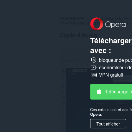
PASSIONAPK is the best Website for Andro
tricks with complete guides and without any
Copie d'écran
Télécharger
avec :
bloqueur de publ
économiseur de 
VPN gratuit
Télécharger
Ces extensions et ces f
Opera
.
Tout afficher