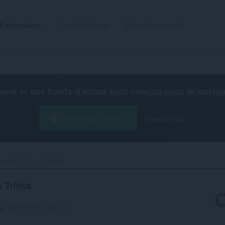
Extensions
Fonds d'écran
Développement
ions et ces fonds d'écran sont conçus pour le
navig
Télécharger Opera
Free for Mac
ionApk - Tips & Tricks‎
 Tricks
e