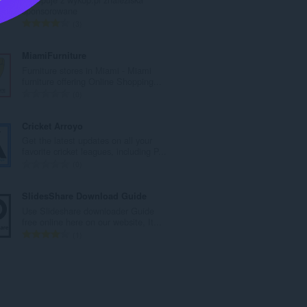
r
sponsorowane
e
N
3
t
o
o
m
MiamiFurniture
t
b
Furniture stores in Miami - Miami
a
r
furniture offering Online Shopping...
l
e
N
0
d
t
o
e
o
m
Cricket Arroyo
n
t
b
Get the latest updates on all your
o
a
r
favorite cricket leagues, including P...
t
l
e
N
0
e
d
t
o
s
e
o
m
SlidesShare Download Guide
:
n
t
b
Use Slideshare downloader Guide
o
a
r
free online here on our website, It...
t
l
e
N
1
e
d
t
o
s
e
o
m
:
n
t
b
o
a
r
t
l
e