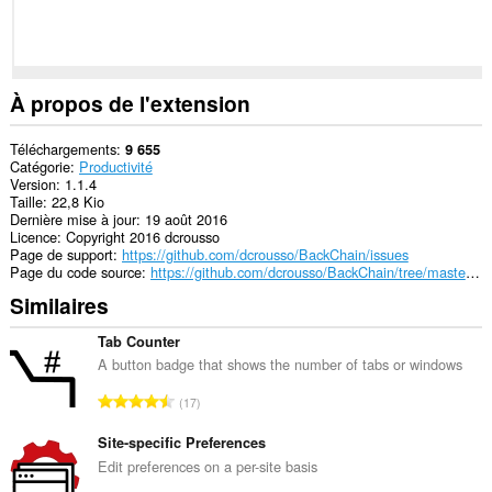
À propos de l'extension
Téléchargements
9 655
Catégorie
Productivité
Version
1.1.4
Taille
22,8 Kio
Dernière mise à jour
19 août 2016
Licence
Copyright 2016 dcrousso
Page de support
https://github.com/dcrousso/BackChain/issues
Page du code source
https://github.com/dcrousso/BackChain/tree/master/Chrome
Similaires
Tab Counter
A button badge that shows the number of tabs or windows
N
17
o
m
Site-specific Preferences
b
Edit preferences on a per-site basis
r