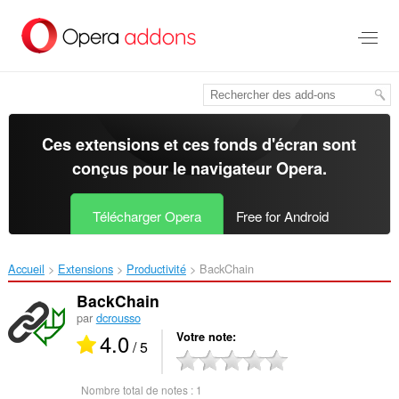
Aller
au
contenu
principal
Ces extensions et ces fonds d'écran sont
conçus pour le
navigateur Opera
.
Télécharger Opera
Free for Android
Accueil
Extensions
Productivité
BackChain‎
BackChain
par
dcrousso
4.0
Votre note
/ 5
Nombre total de notes :
1