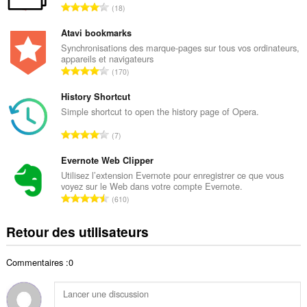
N
18
e
o
t
m
Atavi bookmarks
o
b
Synchronisations des marque-pages sur tous vos ordinateurs,
t
appareils et navigateurs
r
a
N
170
e
l
o
t
d
m
History Shortcut
o
e
b
Simple shortcut to open the history page of Opera.
t
n
r
a
N
o
7
e
l
o
t
t
d
m
Evernote Web Clipper
e
o
e
b
s
Utilisez l’extension Evernote pour enregistrer ce que vous
t
n
voyez sur le Web dans votre compte Evernote.
r
:
a
N
o
610
e
l
o
t
t
d
m
e
Retour des utilisateurs
o
e
b
s
t
n
r
:
a
o
Commentaires :0
e
l
t
t
d
e
o
e
s