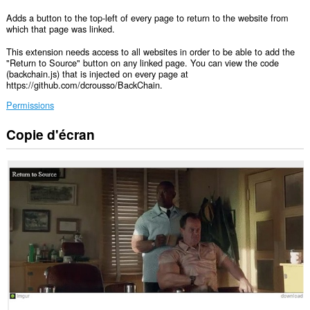
Adds a button to the top-left of every page to return to the website from
which that page was linked.
This extension needs access to all websites in order to be able to add the
"Return to Source" button on any linked page. You can view the code
(backchain.js) that is injected on every page at
https://github.com/dcrousso/BackChain.
Permissions
Copie d'écran
Cette
extension
peut
accéder
à
vos
onglets
et
vos
activités
de
navigation.