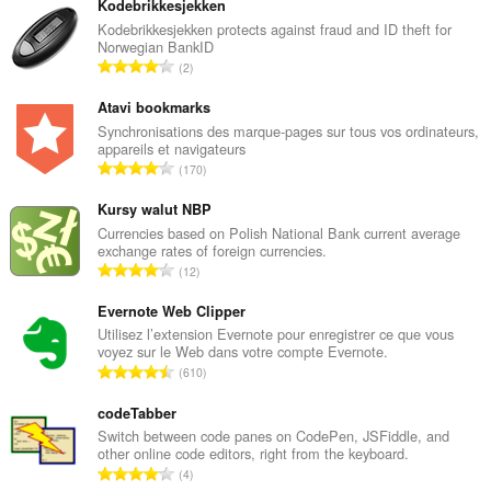
Kodebrikkesjekken
Kodebrikkesjekken protects against fraud and ID theft for
Norwegian BankID
N
2
o
m
Atavi bookmarks
b
Synchronisations des marque-pages sur tous vos ordinateurs,
appareils et navigateurs
r
N
170
e
o
t
m
Kursy walut NBP
o
b
Currencies based on Polish National Bank current average
t
exchange rates of foreign currencies.
r
a
N
12
e
l
o
t
d
m
Evernote Web Clipper
o
e
b
Utilisez l’extension Evernote pour enregistrer ce que vous
t
n
voyez sur le Web dans votre compte Evernote.
r
a
N
o
610
e
l
o
t
t
d
m
codeTabber
e
o
e
b
s
Switch between code panes on CodePen, JSFiddle, and
t
n
other online code editors, right from the keyboard.
r
:
a
N
o
4
e
l