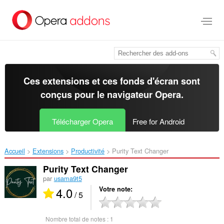
Aller
au
contenu
principal
Ces extensions et ces fonds d'écran sont
conçus pour le
navigateur Opera
.
Télécharger Opera
Free for Android
Accueil
Extensions
Productivité
Purity Text Changer‎
Purity Text Changer
par
usama9t5
4.0
Votre note
/ 5
Nombre total de notes :
1