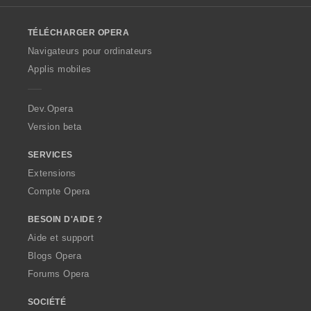
l
o
TÉLÉCHARGER OPERA
w
O
Navigateurs pour ordinateurs
p
Applis mobiles
e
r
a
Dev.Opera
Version beta
SERVICES
Extensions
Compte Opera
BESOIN D'AIDE ?
Aide et support
Blogs Opera
Forums Opera
SOCIÉTÉ