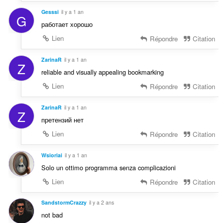
Gesssi
il y a 1 an
G
работает хорошо
Lien
Répondre
Citation
ZarinaR
il y a 1 an
Z
reliable and visually appealing bookmarking
Lien
Répondre
Citation
ZarinaR
il y a 1 an
Z
претензий нет
Lien
Répondre
Citation
Wsioriai
il y a 1 an
Solo un ottimo programma senza complicazioni
Lien
Répondre
Citation
SandstormCrazzy
il y a 2 ans
not bad