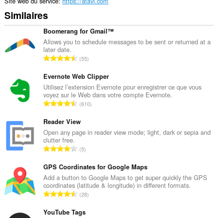
Site web du service
https://atavi.com
Similaires
Boomerang for Gmail™
Allows you to schedule messages to be sent or returned at a
later date.
N
55
o
m
Evernote Web Clipper
b
Utilisez l’extension Evernote pour enregistrer ce que vous
voyez sur le Web dans votre compte Evernote.
r
N
610
e
o
t
m
Reader View
o
b
Open any page in reader view mode; light, dark or sepia and
t
clutter free.
r
a
N
5
e
l
o
t
d
m
GPS Coordinates for Google Maps
o
e
b
Add a button to Google Maps to get super quickly the GPS
t
n
coordinates (latitude & longitude) in different formats.
r
a
N
o
28
e
l
o
t
t
d
m
YouTube Tags
e
o