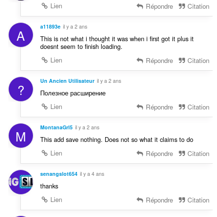
Lien
Répondre
Citation
a11893e
il y a 2 ans
A
This is not what i thought it was when i first got it plus it
doesnt seem to finish loading.
Lien
Répondre
Citation
Un Ancien Utilisateur
il y a 2 ans
?
Полезное расширение
Lien
Répondre
Citation
MontanaGrl5
il y a 2 ans
M
This add save nothing. Does not so what it claims to do
Lien
Répondre
Citation
senangslot654
il y a 4 ans
thanks
Lien
Répondre
Citation