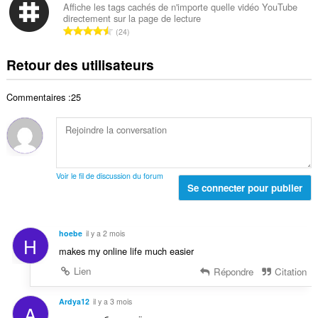
e
b
s
Affiche les tags cachés de n'importe quelle vidéo YouTube
t
n
directement sur la page de lecture
r
:
a
N
o
24
e
l
o
t
t
d
m
e
Retour des utilisateurs
o
e
b
s
t
n
r
:
a
o
Commentaires :25
e
l
t
t
d
e
o
e
s
t
n
:
a
o
l
t
Voir le fil de discussion du forum
d
Se connecter pour publier
e
e
s
n
:
o
hoebe
il y a 2 mois
H
t
makes my online life much easier
e
s
Lien
Répondre
Citation
:
Ardya12
il y a 3 mois
A