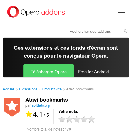
Aller
au
contenu
principal
Ces extensions et ces fonds d'écran sont
conçus pour le
navigateur Opera
.
Télécharger Opera
Free for Android
Accueil
Extensions
Productivité
Atavi bookmarks‎
Atavi bookmarks
par
softlabcorp
4.1
Votre note
/ 5
Nombre total de notes :
170