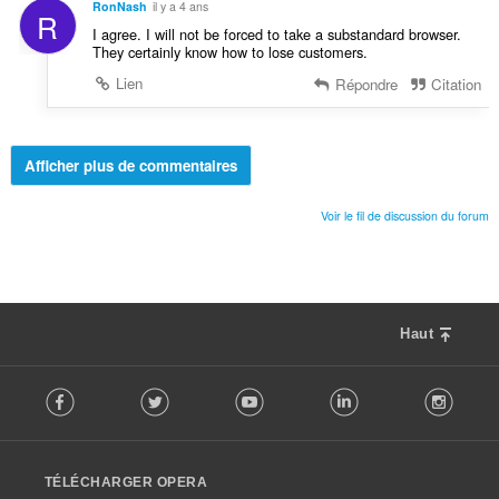
RonNash
il y a 4 ans
R
I agree. I will not be forced to take a substandard browser.
They certainly know how to lose customers.
Lien
Répondre
Citation
Afficher plus de commentaires
Voir le fil de discussion du forum
Haut
F
Facebook
Twitter
Youtube
LinkedIn
Instag
o
l
l
o
TÉLÉCHARGER OPERA
w