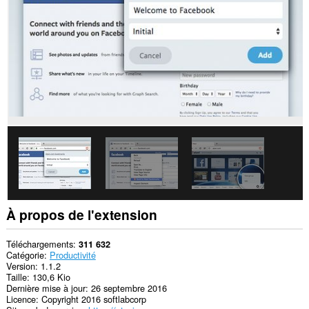
This
Extension
can
read
and
modify
bookmarks.
Cette
extension
peut
accéder
à
vos
onglets
et
vos
activités
À propos de l'extension
de
navigation.
Téléchargements
311 632
Catégorie
Productivité
Version
1.1.2
Taille
130,6 Kio
Dernière mise à jour
26 septembre 2016
Licence
Copyright 2016 softlabcorp