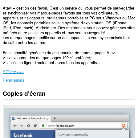
Atavi – gestion des favori. C'est un service qui vous permet de sauvegarder
et synchroniser vos marque-pages favoris sur tous vos ordinateurs,
appareils et navigateurs: ordinateurs portables et PC sous Windows ou Mac
OS, les appareils portables sous le système d'exploitation iOS (iPhone,
iPad, iPod touch), Android etc. Dès maintenant vous pouvez gérer vos sites
préférés entre plusieurs appareils et tous sera sauvegardé!
Les marque-pages modifié sur un des appareils, seront synchronisés tout
de suite entre les autres.
Fonctionnalité générales du gestionnaire de marque-pages Atavi:
✔ sauvegarde des marque-pages 100 % protégée;
✔ accès en ligne directement après tous les appareils...
Afficher plus
Permissions
Copies d'écran
Cette
extension
peut
accéder
à
vos
données
sur
certains
sites.