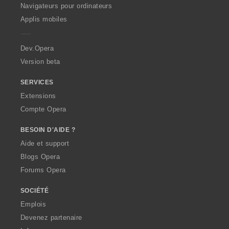
O
Navigateurs pour ordinateurs
p
Applis mobiles
e
r
a
Dev.Opera
Version beta
SERVICES
Extensions
Compte Opera
BESOIN D'AIDE ?
Aide et support
Blogs Opera
Forums Opera
SOCIÉTÉ
Emplois
Devenez partenaire