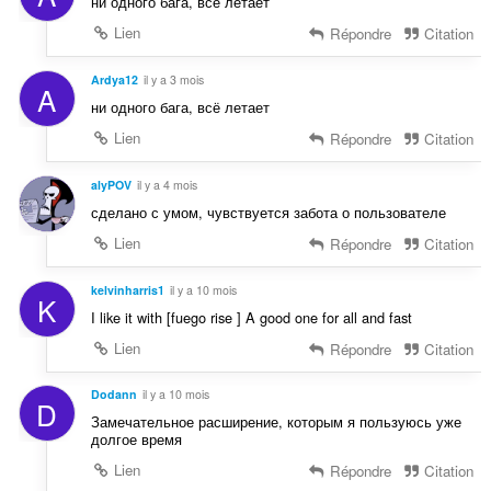
ни одного бага, всё летает
Lien
Répondre
Citation
Ardya12
il y a 3 mois
A
ни одного бага, всё летает
Lien
Répondre
Citation
alyPOV
il y a 4 mois
сделано с умом, чувствуется забота о пользователе
Lien
Répondre
Citation
kelvinharris1
il y a 10 mois
K
I like it with [fuego rise ] A good one for all and fast
Lien
Répondre
Citation
Dodann
il y a 10 mois
D
Замечательное расширение, которым я пользуюсь уже
долгое время
Lien
Répondre
Citation