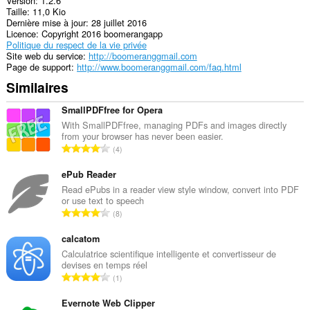
Version
1.2.6
Taille
11,0 Kio
Dernière mise à jour
28 juillet 2016
Licence
Copyright 2016 boomerangapp
Politique du respect de la vie privée
Site web du service
http://boomeranggmail.com
Page de support
http://www.boomeranggmail.com/faq.html
Similaires
SmallPDFfree for Opera
With SmallPDFfree, managing PDFs and images directly
from your browser has never been easier.
N
4
o
m
ePub Reader
b
Read ePubs in a reader view style window, convert into PDF
or use text to speech
r
N
8
e
o
t
m
calcatom
o
b
Calculatrice scientifique intelligente et convertisseur de
t
devises en temps réel
r
a
N
1
e
l
o
t
d
m
Evernote Web Clipper
o