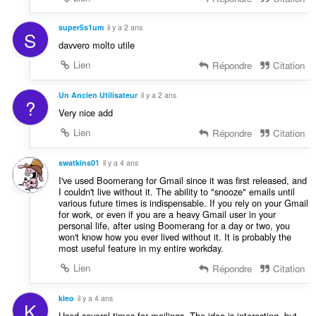
super5s1um
il y a 2 ans
S
davvero molto utile
Lien
Répondre
Citation
Un Ancien Utilisateur
il y a 2 ans
?
Very nice add
Lien
Répondre
Citation
swatkins01
il y a 4 ans
I've used Boomerang for Gmail since it was first released, and
I couldn't live without it. The ability to "snooze" emails until
various future times is indispensable. If you rely on your Gmail
for work, or even if you are a heavy Gmail user in your
personal life, after using Boomerang for a day or two, you
won't know how you ever lived without it. It is probably the
most useful feature in my entire workday.
Lien
Répondre
Citation
kleo
il y a 4 ans
K
Used several times for mailings. The idea is interesting, but