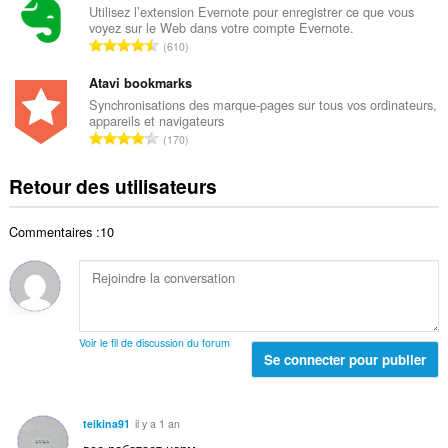
e
b
Utilisez l’extension Evernote pour enregistrer ce que vous
t
n
voyez sur le Web dans votre compte Evernote.
r
a
N
o
610
e
l
o
t
t
d
m
Atavi bookmarks
e
o
e
b
s
Synchronisations des marque-pages sur tous vos ordinateurs,
t
n
appareils et navigateurs
r
:
a
N
o
170
e
l
o
t
t
d
m
e
Retour des utilisateurs
o
e
b
s
t
n
r
:
a
o
Commentaires :10
e
l
t
t
d
e
o
e
s
t
n
:
a
o
l
t
Voir le fil de discussion du forum
d
Se connecter pour publier
e
e
s
n
:
o
teikina91
il y a 1 an
t