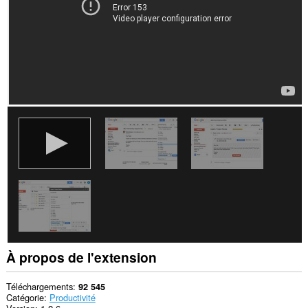
À propos de l'extension
Téléchargements
92 545
Catégorie
Productivité