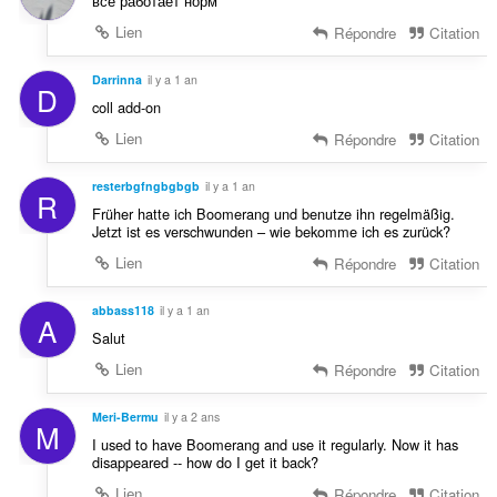
все работает норм
e
s
Lien
Répondre
Citation
:
Darrinna
il y a 1 an
D
coll add-on
Lien
Répondre
Citation
resterbgfngbgbgb
il y a 1 an
R
Früher hatte ich Boomerang und benutze ihn regelmäßig.
Jetzt ist es verschwunden – wie bekomme ich es zurück?
Lien
Répondre
Citation
abbass118
il y a 1 an
A
Salut
Lien
Répondre
Citation
Meri-Bermu
il y a 2 ans
M
I used to have Boomerang and use it regularly. Now it has
disappeared -- how do I get it back?
Lien
Répondre
Citation