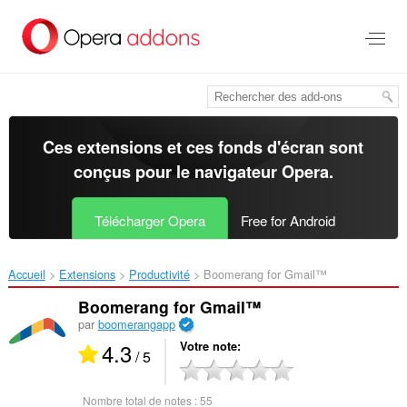
Aller
au
contenu
principal
Ces extensions et ces fonds d'écran sont
conçus pour le
navigateur Opera
.
Télécharger Opera
Free for Android
Accueil
Extensions
Productivité
Boomerang for Gmail™‎
Boomerang for Gmail™
par
boomerangapp
4.3
Votre note
/ 5
Nombre total de notes :
55