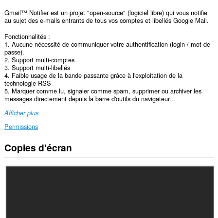
Gmail™ Notifier est un projet "open-source" (logiciel libre) qui vous notifie
au sujet des e-mails entrants de tous vos comptes et libellés Google Mail.
Fonctionnalités :
1. Aucune nécessité de communiquer votre authentification (login / mot de
passe).
2. Support multi-comptes
3. Support multi-libellés
4. Faible usage de la bande passante grâce à l'exploitation de la
technologie RSS
5. Marquer comme lu, signaler comme spam, supprimer ou archiver les
messages directement depuis la barre d'outils du navigateur...
Afficher plus
Permissions
Copies d'écran
Cette
extension
peut
accéder
à
vos
données
sur
certains
sites.