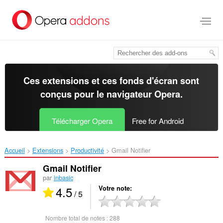
Aller
au
contenu
principal
Ces extensions et ces fonds d'écran sont
conçus pour le
navigateur Opera
.
Télécharger Opera
Free for Android
Accueil
Extensions
Productivité
Gmail Notifier‎
Gmail Notifier
par
inbasic
4.5
Votre note
/ 5
Nombre total de notes :
288