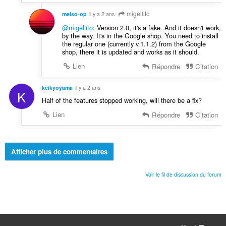
migellito
meiso-op
il y a 2 ans
@migellito
: Version 2.0, it's a fake. And it doesn't work,
by the way. It's in the Google shop. You need to install
the regular one (currently v.1.1.2) from the Google
shop, there it is updated and works as it should.
Lien
Répondre
Citation
keikyoyama
il y a 2 ans
K
Half of the features stopped working, will there be a fix?
Lien
Répondre
Citation
Afficher plus de commentaires
Voir le fil de discussion du forum