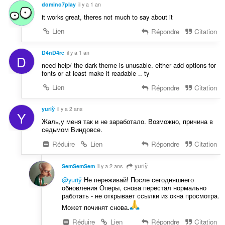
domino7play
il y a 1 an
it works great, theres not much to say about it
Lien
Répondre
Citation
D4nD4re
il y a 1 an
D
need help/ the dark theme is unusable. either add options for
fonts or at least make it readable .. ty
Lien
Répondre
Citation
yuriў
il y a 2 ans
Y
Жаль,у меня так и не заработало. Возможно, причина в
седьмом Виндовсе.
Réduire
Lien
Répondre
Citation
yuriў
SemSemSem
il y a 2 ans
@yuriў
Не переживай! После сегодняшнего
обновления Оперы, снова перестал нормально
работать - не открывает ссылки из окна просмотра.
Может починят снова.
Réduire
Lien
Répondre
Citation