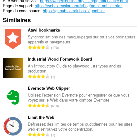
Site web du service
https://webextension.org/listing/gmail-notifier.html
Page de support
https://webextension.org/listing/gmail-notifier.html
Page du code source
https://github.com/inbasic/ignotifier
Similaires
Atavi bookmarks
Synchronisations des marque-pages sur tous vos ordinateurs,
appareils et navigateurs
N
170
o
m
Industrial Wood Formwork Board
b
An Introductory Guide to playwood , its types and its
production.
r
N
1
e
o
t
m
Evernote Web Clipper
o
b
Utilisez l’extension Evernote pour enregistrer ce que vous
t
voyez sur le Web dans votre compte Evernote.
r
a
N
610
e
l
o
t
d
m
Limit the Web
o
e
b
Définissez des limites de temps quotidiennes pour les sites
t
n
web et retrouvez votre concentration.
r
a
N
o
1
e
l