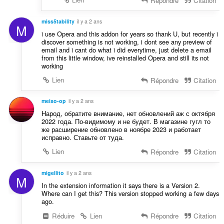
Répondre
Citation
miss5tability
il y a 2 ans
M
i use Opera and this addon for years so thank U, but recently i
discover something is not working, i dont see any preview of
email and i cant do what i did everytime, just delete a email
from this little window, ive reinstalled Opera and still its not
working
Lien
Répondre
Citation
meiso-op
il y a 2 ans
Народ, обратите внимание, нет обновлений аж с октября
2022 года. По-видимому и не будет. В магазине гугл то
же расширение обновлено в ноябре 2023 и работает
исправно. Ставьте от туда.
Lien
Répondre
Citation
migellito
il y a 2 ans
M
In the extension information it says there is a Version 2.
Where can I get this? This version stopped working a few days
ago.
Réduire
Lien
Répondre
Citation