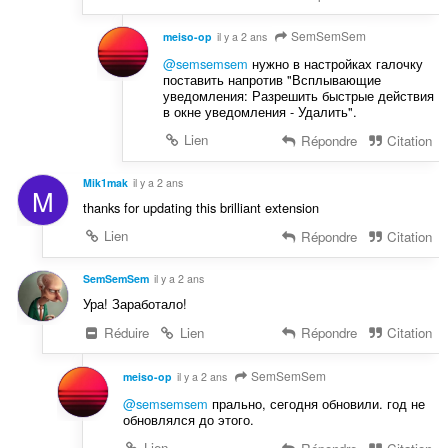
SemSemSem
meiso-op
il y a 2 ans
@semsemsem
нужно в настройках галочку
поставить напротив "Всплывающие
уведомления: Разрешить быстрые действия
в окне уведомления - Удалить".
Lien
Répondre
Citation
Mik1mak
il y a 2 ans
M
thanks for updating this brilliant extension
Lien
Répondre
Citation
SemSemSem
il y a 2 ans
Ура! Заработало!
Réduire
Lien
Répondre
Citation
SemSemSem
meiso-op
il y a 2 ans
@semsemsem
прально, сегодня обновили. год не
обновлялся до этого.
Lien