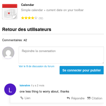
o
t
t
d
m
Calendar
e
o
e
b
s
Simple calendar + current date on your toolbar
t
n
r
:
a
N
o
52
e
l
o
t
t
d
m
e
Retour des utilisateurs
o
e
b
s
t
n
r
:
a
o
Commentaires :42
e
l
t
t
d
e
o
e
s
t
n
:
a
o
l
t
Voir le fil de discussion du forum
d
Se connecter pour publier
e
e
s
n
:
o
lsierahm
il y a 2 mois
L
t
one less thing to worry about, thanks
e
s
Lien
Répondre
Citation
: