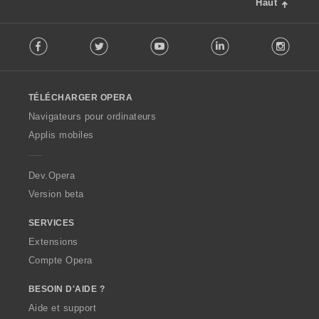
Haut
F
Facebook
Twitter
Youtube
LinkedIn
Instag
o
l
l
o
TÉLÉCHARGER OPERA
w
O
Navigateurs pour ordinateurs
p
Applis mobiles
e
r
a
Dev.Opera
Version beta
SERVICES
Extensions
Compte Opera
BESOIN D'AIDE ?
Aide et support