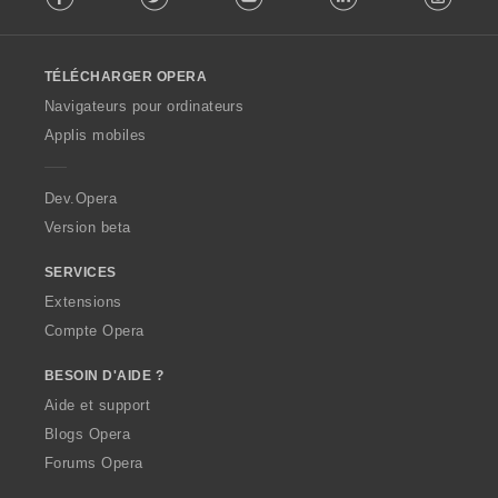
n
n
n
n
:
:
:
:
l
o
o
o
o
l
t
t
t
t
o
e
e
e
e
TÉLÉCHARGER OPERA
w
s
s
s
s
O
Navigateurs pour ordinateurs
:
:
:
:
p
Applis mobiles
e
r
a
Dev.Opera
Version beta
SERVICES
Extensions
Compte Opera
BESOIN D'AIDE ?
Aide et support
Blogs Opera
Forums Opera