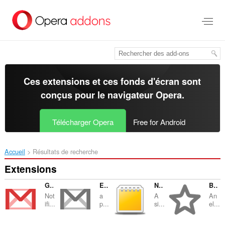
Aller
au
contenu
principal
Ces extensions et ces fonds d'écran sont
conçus pour le
navigateur Opera
.
Télécharger Opera
Free for Android
Accueil
Résultats de recherche
Extensions
Gmail Notifier
Email Client for Notmuch
Notepad
Bookmarks Manager and Viewer
Not
a
A
An
ifi...
p...
si...
el...