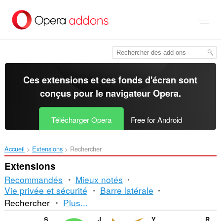
Aller
au
contenu
principal
Ces extensions et ces fonds d'écran sont
conçus pour le
navigateur Opera
.
Télécharger Opera
Free for Android
Accueil
Extensions
Rechercher
Extensions
Recommandés
Mieux notés
Vie privée et sécurité
Barre latérale
Tri
Rechercher
Plus...
et
Search Protector - Protect your search
JobsAlert
Your Best Streams Context Search
Reverse Image Search