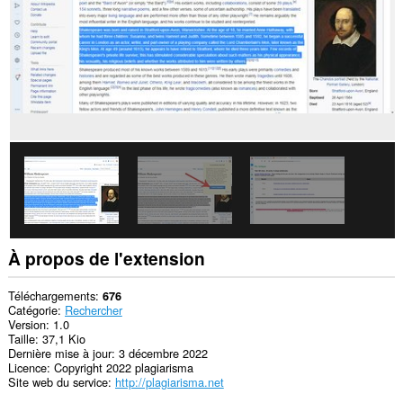
Cette
extension
peut
accéder
à
vos
données
sur
certains
sites.
Cette
extension
peut
accéder
à
vos
À propos de l'extension
onglets
et
vos
Téléchargements
676
activités
Catégorie
Rechercher
de
Version
1.0
navigation.
Taille
37,1 Kio
Dernière mise à jour
3 décembre 2022
Licence
Copyright 2022 plagiarisma
Site web du service
http://plagiarisma.net