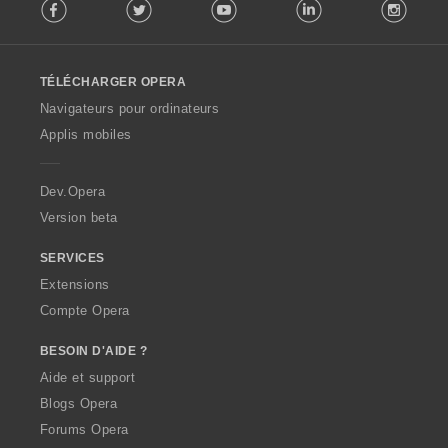
Facebook
Twitter
Youtube
LinkedIn
Instag
o
l
l
o
TÉLÉCHARGER OPERA
w
O
Navigateurs pour ordinateurs
p
Applis mobiles
e
r
a
Dev.Opera
Version beta
SERVICES
Extensions
Compte Opera
BESOIN D'AIDE ?
Aide et support
Blogs Opera
Forums Opera