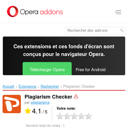
Aller
au
contenu
principal
Ces extensions et ces fonds d'écran sont
conçus pour le
navigateur Opera
.
Télécharger Opera
Free for Android
Accueil
Extensions
Rechercher
Plagiarism Checker‎
Plagiarism Checker
par
plagiarisma
4.1
Votre note
/ 5
Nombre total de notes :
1