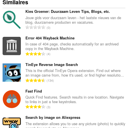
Similaires
Kies Groener: Duurzaam Leven Tips, Blogs, etc.
Jouw gids voor duurzaam leven - het laatste nieuws van de
blog, duurzamere producten en vacatures.
N
0
o
m
Error 404 Wayback Machine
b
In case of 404 page, checks automatically for an archived
copy in the Wayback Machine.
r
N
4
e
o
t
m
TinEye Reverse Image Search
o
b
This is the official TinEye Opera extension. Find out where
t
an image came from, how it's used, or find higher resolutio...
r
a
N
134
e
l
o
t
d
m
Fast Find
o
e
b
Quick Find features. Search results in one location. Navigate
t
n
to links in just a few keystrokes.
r
a
N
o
3
e
l
o
t
t
d
m
Search by image on Aliexpress
e
o
e
b
s
The extension allows you to use any picture (photo) to quickly
t
n