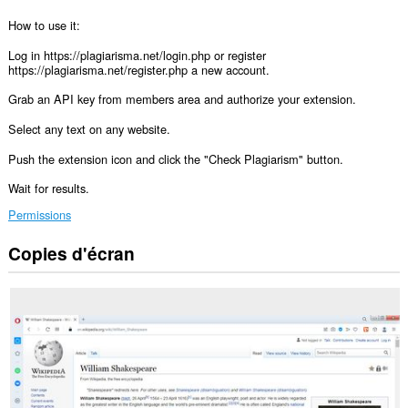
How to use it:
Log in https://plagiarisma.net/login.php or register
https://plagiarisma.net/register.php a new account.
Grab an API key from members area and authorize your extension.
Select any text on any website.
Push the extension icon and click the "Check Plagiarism" button.
Wait for results.
Permissions
Copies d'écran
Cette
extension
peut
accéder
à
vos
données
sur
tous
les
sites.