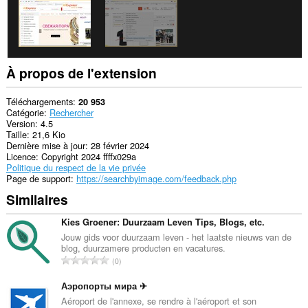
À propos de l'extension
Téléchargements
20 953
Catégorie
Rechercher
Version
4.5
Taille
21,6 Kio
Dernière mise à jour
28 février 2024
Licence
Copyright 2024 ffffx029a
Politique du respect de la vie privée
Page de support
https://searchbyimage.com/feedback.php
Similaires
Kies Groener: Duurzaam Leven Tips, Blogs, etc.
Jouw gids voor duurzaam leven - het laatste nieuws van de
blog, duurzamere producten en vacatures.
N
0
o
m
Аэропорты мира ✈
b
Aéroport de l'annexe, se rendre à l'aéroport et son