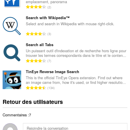
emplacement, panorama
r
N
2
e
o
t
m
Search with Wikipedia™
o
b
Select and search in Wikipedia with mouse right-click.
t
r
a
N
3
e
l
o
t
d
m
Search all Tabs
o
e
b
Un puissant outil d'indexation et de recherche hors ligne pour
t
n
trouver les termes correspondants dans le titre et le conten...
r
a
N
o
7
e
l
o
t
t
d
m
TinEye Reverse Image Search
e
o
e
b
s
This is the official TinEye Opera extension. Find out where
t
n
an image came from, how it's used, or find higher resolutio...
r
:
a
N
o
134
e
l
o
t
t
d
m
e
Retour des utilisateurs
o
e
b
s
t
n
r
:
a
o
Commentaires :7
e
l
t
t
d
e
o
e