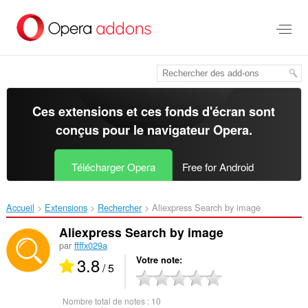
Aller
au
contenu
principal
Ces extensions et ces fonds d'écran sont
conçus pour le
navigateur Opera
.
Télécharger Opera
Free for Android
Accueil
Extensions
Rechercher
Aliexpress Search by image‎
Aliexpress Search by image
par
ffffx029a
3.8
Votre note
/ 5
Nombre total de notes :
10