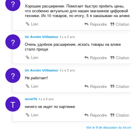
?
Хорошее расширение. Помогает быстро пробить цены,
что особенно актуально для наших магазинов цифровой
техники. Из 10 товаров, по итогу, 5 я заказываю на алике.
Lien
Répondre
Citation
Un Ancien Utilisateur
il y a 2 ans
?
Очень удобное расширение, искать товары на алике
стало проще
Lien
Répondre
Citation
Un Ancien Utilisateur
il y a 5 ans
?
He pаботает!
Lien
Répondre
Citation
tervel76
il y a 6 ans
T
ничего не ищет по картинке
Lien
Répondre
Citation
Voir le fil de discussion du forum