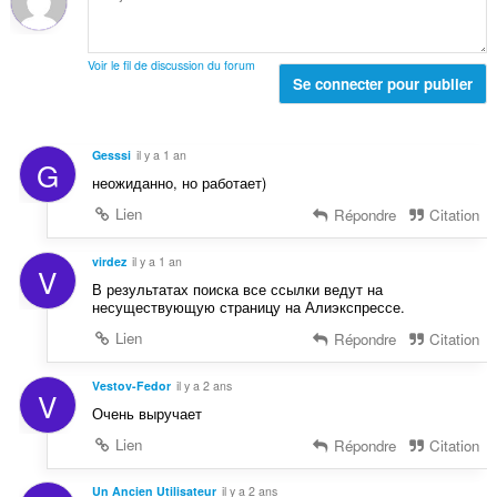
s
t
n
:
a
o
l
t
Voir le fil de discussion du forum
d
Se connecter pour publier
e
e
s
n
:
o
Gesssi
il y a 1 an
G
t
неожиданно, но работает)
e
s
Lien
Répondre
Citation
:
virdez
il y a 1 an
V
В результатах поиска все ссылки ведут на
несуществующую страницу на Алиэкспрессе.
Lien
Répondre
Citation
Vestov-Fedor
il y a 2 ans
V
Очень выручает
Lien
Répondre
Citation
Un Ancien Utilisateur
il y a 2 ans