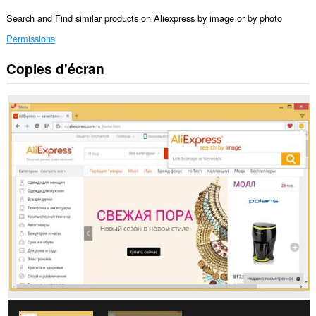
Search and Find similar products on Aliexpress by image or by photo
Permissions
Copies d'écran
Cette
extension
peut
accéder
à
vos
données
sur
certains
sites.