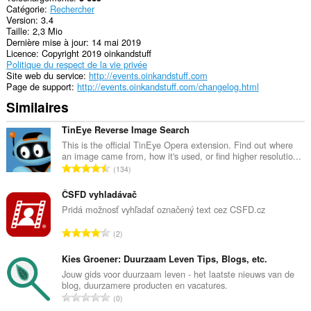
Catégorie
Rechercher
them
Version
3.4
to
Taille
2,3 Mio
you
Dernière mise à jour
14 mai 2019
in
Licence
Copyright 2019 oinkandstuff
the
Politique du respect de la vie privée
system
Site web du service
http://events.oinkandstuff.com
tray.
Page de support
http://events.oinkandstuff.com/changelog.html
This
Similaires
extension
can
TinEye Reverse Image Search
store
an
This is the official TinEye Opera extension. Find out where
unlimited
an image came from, how it's used, or find higher resolutio...
N
amount
134
of
o
client-
m
ČSFD vyhladávač
side
b
Pridá možnosť vyhľadať označený text cez CSFD.cz
data.
r
N
2
e
o
t
m
Kies Groener: Duurzaam Leven Tips, Blogs, etc.
o
b
Jouw gids voor duurzaam leven - het laatste nieuws van de
t
blog, duurzamere producten en vacatures.
r
a
N
0
e
l
o