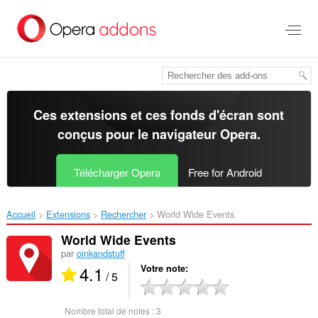
Aller
au
contenu
principal
Ces extensions et ces fonds d'écran sont
conçus pour le
navigateur Opera
.
Télécharger Opera
Free for Android
Accueil
Extensions
Rechercher
World Wide Events‎
World Wide Events
par
oinkandstuff
4.1
Votre note
/ 5
Nombre total de notes :
3