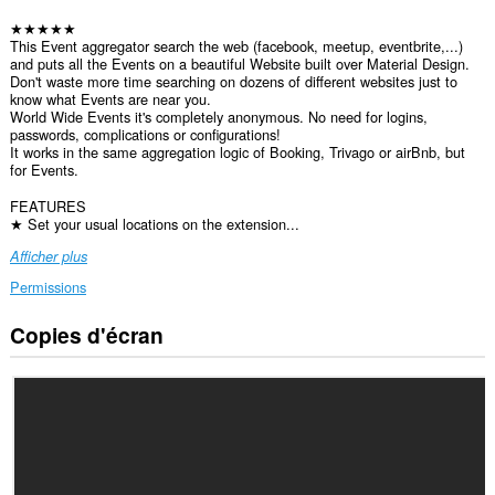
★★★★★
This Event aggregator search the web (facebook, meetup, eventbrite,...)
and puts all the Events on a beautiful Website built over Material Design.
Don't waste more time searching on dozens of different websites just to
know what Events are near you.
World Wide Events it's completely anonymous. No need for logins,
passwords, complications or configurations!
It works in the same aggregation logic of Booking, Trivago or airBnb, but
for Events.
FEATURES
★ Set your usual locations on the extension...
Afficher plus
Permissions
Copies d'écran
Cette
extension
peut
accéder
à
vos
données
sur
tous
les