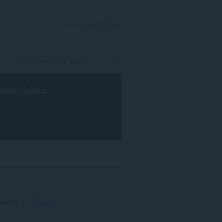
SE CONNECTER
ateur Opera
.
Tri
ments
Plus...
et