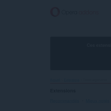
Aller
au
contenu
principal
Ces extens
Accueil
Extensions
Téléchargements
Extensions
Recommandés
Mieux notés