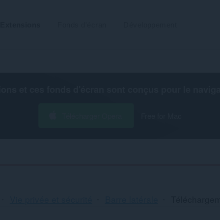
Extensions
Fonds d'écran
Développement
ions et ces fonds d'écran sont conçus pour le
navig
Télécharger Opera
Free for Mac
Vie privée et sécurité
Barre latérale
Télécharge