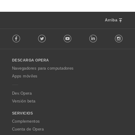
Arriba
F
Facebook
Twitter
Youtube
LinkedIn
Instag
o
l
l
o
DESCARGA OPERA
w
O
Navegadores para computadores
p
Apps móviles
e
r
a
Dev.Opera
Versión beta
SERVICIOS
Complementos
Cuenta de Opera