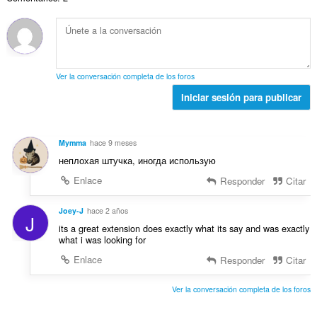
o
c
l
s
n
t
i
d
:
t
o
o
e
u
t
n
p
a
a
e
u
c
l
s
n
Ver la conversación completa de los foros
i
d
:
t
o
Iniciar sesión para publicar
e
u
n
p
a
e
u
c
s
n
Mymma
hace 9 meses
i
:
t
неплохая штучка, иногда использую
o
u
n
Enlace
Responder
Citar
a
e
c
s
Joey-J
hace 2 años
i
J
:
o
its a great extension does exactly what its say and was exactly
what i was looking for
n
e
Enlace
Responder
Citar
s
:
Ver la conversación completa de los foros