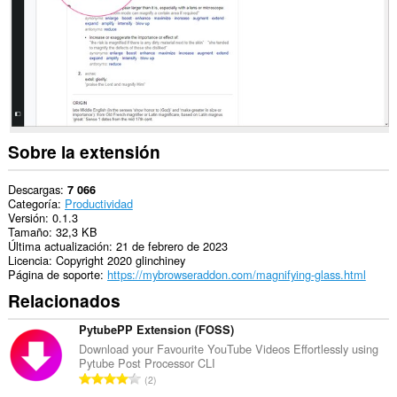
Sobre la extensión
Descargas
7 066
Categoría
Productividad
Versión
0.1.3
Tamaño
32,3 KB
Última actualización
21 de febrero de 2023
Licencia
Copyright 2020 glinchiney
Página de soporte
https://mybrowseraddon.com/magnifying-glass.html
Relacionados
PytubePP Extension (FOSS)
Download your Favourite YouTube Videos Effortlessly using
Pytube Post Processor CLI
N
2
ú