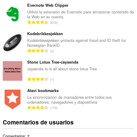
m
Evernote Web Clipper
e
Utilice la extensión de Evernote para almacenar contenido de
la Web en su cuenta.
r
N
610
o
ú
t
m
Kodebrikkesjekken
o
e
Kodebrikkesjekken protects against fraud and ID theft for
t
Norwegian BankID
r
a
N
2
o
l
ú
t
d
m
Stone Lotus Tree-caysenda
o
e
e
caysenda Is is all about stone lotus Tree
t
p
r
a
N
u
1
o
l
ú
n
t
d
m
Atavi bookmarks
t
o
e
e
u
La sincronización de marcadores entre todos sus
t
p
ordenadores, navegadores y dispositivos
r
a
a
N
u
170
o
c
l
ú
n
t
i
d
m
t
Comentarios de usuarios
o
o
e
e
u
t
n
p
r
a
a
e
u
Comentarios: 2