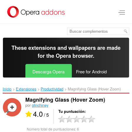
Saltar
al
contenido
principal
These extensions and wallpapers are made
for the
Opera browser
.
Descarga Opera
Free for Android
Inicio
Extensiones
Productividad
Magnifying Glass (Hover Zoom)‎
Magnifying Glass (Hover Zoom)
por
glinchiney
4.0
Tu puntuación
/ 5
Número total de puntuaciones:
6