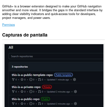
GitHub+ is a browser extension designed to make your GitHub navigation
smoother and more visual. It bridges the gaps in the standard interface by
adding clear visibility indicators and quick-access tools for developers,
project managers, and power users.
Permisos
Capturas de pantalla
Esta
extensión
puede
acceder
a
tus
datos
en
algunos
sitios
Web.