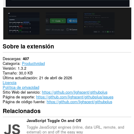
Sobre la extensión
Descargas
407
Categoría
Productividad
Versión
1.3.2
Tamaño
30,0 KB
Última actualización
21 de abril de 2026
Licencia
Política de privacidad
Sitio Web del servicio
https://github.com/lighscent/githubplus
Página de soporte
https://github.com/lighscent/githubplus/issues
Página de código fuente
https://github.com/lighscent/githubplus
Relacionados
JavaScript Toggle On and Off
Toggle JavaScript engines (inline, data URL, remote, and
external) on and off the easy way