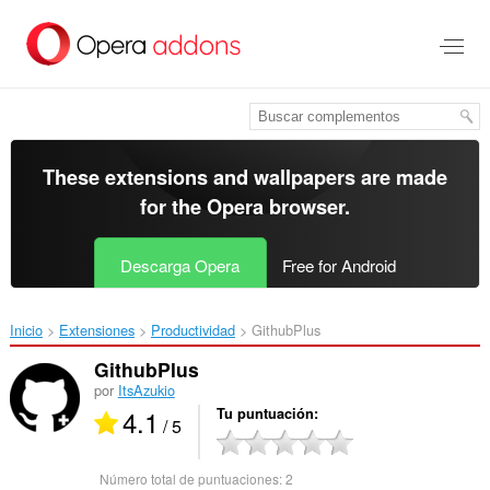
Saltar
al
contenido
principal
These extensions and wallpapers are made
for the
Opera browser
.
Descarga Opera
Free for Android
Inicio
Extensiones
Productividad
GithubPlus‎
GithubPlus
por
ItsAzukio
4.1
Tu puntuación
/ 5
Número total de puntuaciones:
2