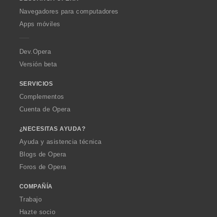
w
O
Navegadores para computadores
p
Apps móviles
e
r
a
Dev.Opera
Versión beta
SERVICIOS
Complementos
Cuenta de Opera
¿NECESITAS AYUDA?
Ayuda y asistencia técnica
Blogs de Opera
Foros de Opera
COMPAÑÍA
Trabajo
Hazte socio