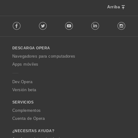
a
e
c
Arriba
s
i
:
F
o
Facebook
Twitter
Youtube
LinkedIn
Instag
o
n
l
e
l
s
o
:
DESCARGA OPERA
w
O
Navegadores para computadores
p
Apps móviles
e
r
a
Dev.Opera
Versión beta
SERVICIOS
Complementos
Cuenta de Opera
¿NECESITAS AYUDA?