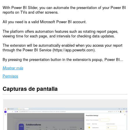
With Power BI Slider, you can automate the presentation of your Power BI
reports on TVs and other screens.
All you need is a valid Microsoft Power BI account.
The platform offers automation features such as rotating report pages,
viewing time for each page, and intervals for checking data updates.
The extension will be automatically enabled when you access your report
through the Power BI Service (https://app.powerbi.com).
By pressing the presentation button in the extension's popup, Power BI...
Mostrar más
Permisos
Capturas de pantalla
Esta
extensión
puede
acceder
a
tus
pestañas
y
tu