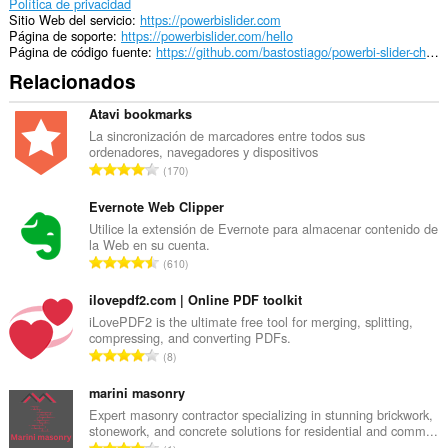
Política de privacidad
Sitio Web del servicio
https://powerbislider.com
Página de soporte
https://powerbislider.com/hello
Página de código fuente
https://github.com/bastostiago/powerbi-slider-chrome-ext
Relacionados
Atavi bookmarks
La sincronización de marcadores entre todos sus
ordenadores, navegadores y dispositivos
N
170
ú
m
Evernote Web Clipper
e
Utilice la extensión de Evernote para almacenar contenido de
la Web en su cuenta.
r
N
610
o
ú
t
m
ilovepdf2.com | Online PDF toolkit
o
e
iLovePDF2 is the ultimate free tool for merging, splitting,
t
compressing, and converting PDFs.
r
a
N
8
o
l
ú
t
d
m
marini masonry
o
e
e
Expert masonry contractor specializing in stunning brickwork,
t
p
stonework, and concrete solutions for residential and comm...
r
a
N