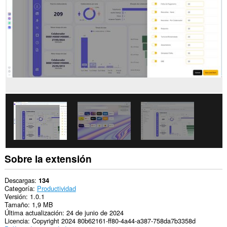
actividad
de
navegación.
Sobre la extensión
Descargas
134
Categoría
Productividad
Versión
1.0.1
Tamaño
1,9 MB
Última actualización
24 de junio de 2024
Licencia
Copyright 2024 80b62161-ff80-4a44-a387-758da7b3358d