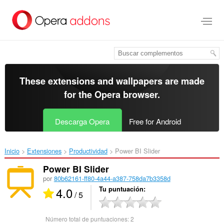
Saltar
al
contenido
principal
These extensions and wallpapers are made
for the
Opera browser
.
Descarga Opera
Free for Android
Inicio
Extensiones
Productividad
Power BI Slider‎
Power BI Slider
por
80b62161-ff80-4a44-a387-758da7b3358d
4.0
Tu puntuación
/ 5
Número total de puntuaciones:
2