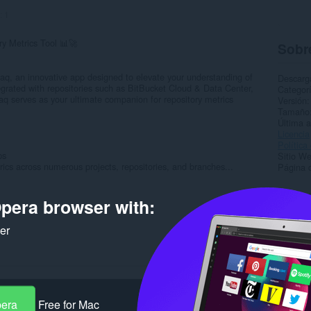
:
1
y Metrics Tool 📊🚀
Sobre
raq, an innovative app designed to elevate your understanding of
Descarg
grated with repositories such as BitBucket Cloud & Data Center,
Categor
q serves as your ultimate companion for repository metrics
Versión
Tamaño
Última a
Licencia
Política
ps
Sitio We
trics across numerous projects, repositories, and branches...
Página 
Rela
pera browser with:
ker
pera
Free for Mac