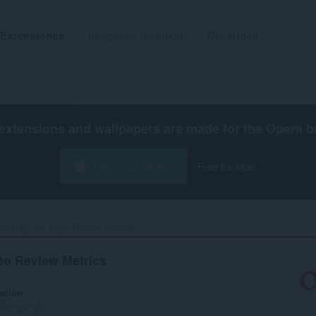
Extensiones
Imágenes de fondo
Desarrolla
extensions and wallpapers are made for the
Opera b
Descarga Opera
Free for Mac
ceTraq: Git Repo Review Metrics‎
po Review Metrics
ación