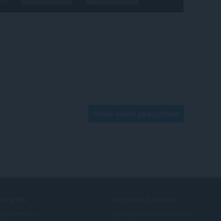
Iniciar sesión para publicar
RVICIOS
¿NECESITAS AYUDA?
mplementos
Ayuda y asistencia técnica