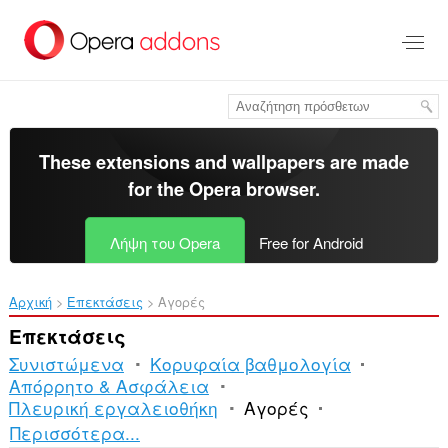
Μετάβαση
στο
κύριο
περιεχόμενο
These extensions and wallpapers are made
for the
Opera browser
.
Λήψη του Opera
Free for Android
Αρχική
Επεκτάσεις
Αγορές
Επεκτάσεις
Συνιστώμενα
Κορυφαία βαθμολογία
Απόρρητο & Ασφάλεια
Πλευρική εργαλειοθήκη
Αγορές
Ταξινόμηση
Περισσότερα...