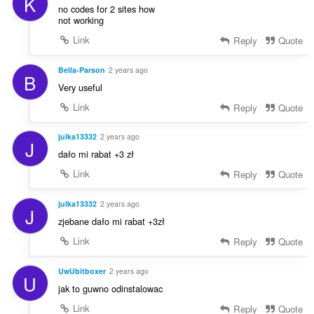
K
no codes for 2 sites how
not working
Link
Reply
Quote
Bella-Parson
2 years ago
B
Very useful
Link
Reply
Quote
julka13332
2 years ago
J
dało mi rabat +3 zł
Link
Reply
Quote
julka13332
2 years ago
J
zjebane dało mi rabat +3zł
Link
Reply
Quote
UwUbitboxer
2 years ago
U
jak to guwno odinstalowac
Link
Reply
Quote