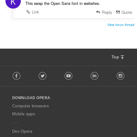
K
This swap the Open Sans font in websites.
Link
Reply
Quote
View forum thread
Top
F
Facebook
Twitter
Youtube
LinkedIn
Instag
o
l
l
o
DOWNLOAD OPERA
w
O
Computer browsers
p
Mobile apps
e
r
a
Dev.Opera