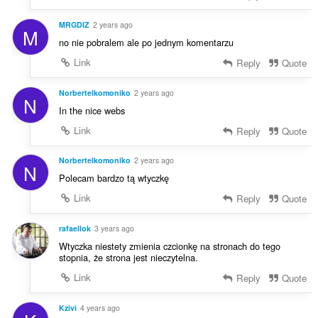
MRGDIZ
2 years ago
M
no nie pobralem ale po jednym komentarzu
Link
Reply
Quote
Norbertelkomoniko
2 years ago
N
In the nice webs
Link
Reply
Quote
Norbertelkomoniko
2 years ago
N
Polecam bardzo tą wtyczkę
Link
Reply
Quote
rafaellok
3 years ago
Wtyczka niestety zmienia czcionkę na stronach do tego
stopnia, że strona jest nieczytelna.
Link
Reply
Quote
Kzivi
4 years ago