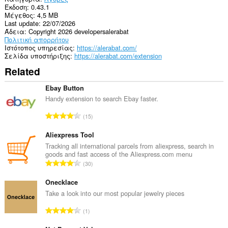
σας
Έκδοση
0.43.1
και
Μέγεθος
4,5 MB
στη
Last update
22/07/2026
δραστηριότητα
Άδεια
Copyright 2026 developersalerabat
περιήγησής
Πολιτική απορρήτου
σας.
Ιστότοπος υπηρεσίας
https://alerabat.com/
Σελίδα υποστήριξης
https://alerabat.com/extension
Related
Ebay Button
Handy extension to search Ebay faster.
Σ
15
ύ
ν
Aliexpress Tool
ο
Tracking all international parcels from aliexpress, search in
goods and fast access of the Aliexpress.com menu
λ
Σ
30
ο
ύ
β
ν
Onecklace
α
ο
Take a look into our most popular jewelry pieces
θ
λ
μ
Σ
1
ο
ο
ύ
β
λ