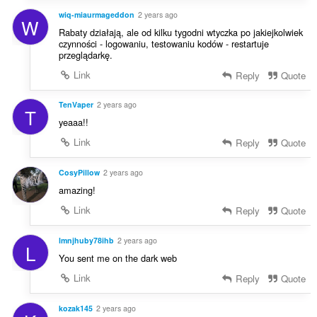
wiq-miaurmageddon
2 years ago
W
Rabaty działają, ale od kilku tygodni wtyczka po jakiejkolwiek
czynności - logowaniu, testowaniu kodów - restartuje
przeglądarkę.
Link
Reply
Quote
TenVaper
2 years ago
T
yeaaa!!
Link
Reply
Quote
CosyPillow
2 years ago
amazing!
Link
Reply
Quote
lmnjhuby78ihb
2 years ago
L
You sent me on the dark web
Link
Reply
Quote
kozak145
2 years ago