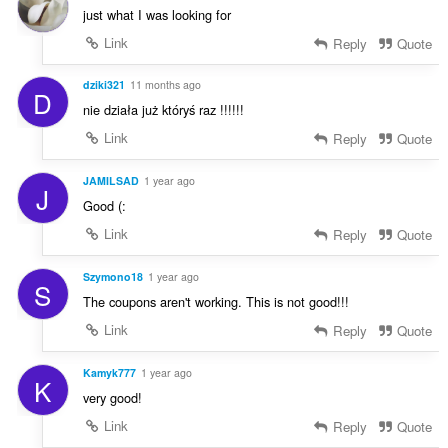
σ
just what I was looking for
ε
ω
Link
Reply
Quote
ν
:
dziki321
11 months ago
D
nie działa już któryś raz !!!!!!
Link
Reply
Quote
JAMILSAD
1 year ago
J
Good (:
Link
Reply
Quote
Szymono18
1 year ago
S
The coupons aren't working. This is not good!!!
Link
Reply
Quote
Kamyk777
1 year ago
K
very good!
Link
Reply
Quote