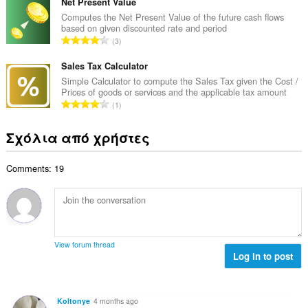
ν
Net Present Value
α
ο
ο
Computes the Net Present Value of the future cash flows
θ
γ
based on given discounted rate and period
λ
μ
Σ
ή
3
ο
ο
ύ
σ
β
λ
ν
Sales Tax Calculator
ε
α
ο
ο
ω
Simple Calculator to compute the Sales Tax given the Cost /
θ
γ
Prices of goods or services and the applicable tax amount
λ
ν
μ
Σ
ή
1
ο
:
ο
ύ
σ
β
λ
ν
ε
Σχόλια από χρήστες
α
ο
ο
ω
θ
γ
λ
ν
μ
ή
Comments: 19
ο
:
ο
σ
β
λ
ε
α
ο
ω
θ
γ
ν
μ
ή
:
ο
σ
View forum thread
λ
Log in to post
ε
ο
ω
γ
ν
ή
:
Koltonye
4 months ago