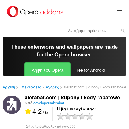
Μετάβαση
στο
κύριο
περιεχόμενο
These extensions and wallpapers are made
for the
Opera browser
.
Λήψη του Opera
Free for Android
Αρχική
Επεκτάσεις
Αγορές
alerabat.com | kupony i kody rabatowe‎
alerabat.com | kupony i kody rabatowe
από
developersalerabat
4.2
Η βαθμολογία σας
/ 5
Σύνολο βαθμολογήσεων:
360