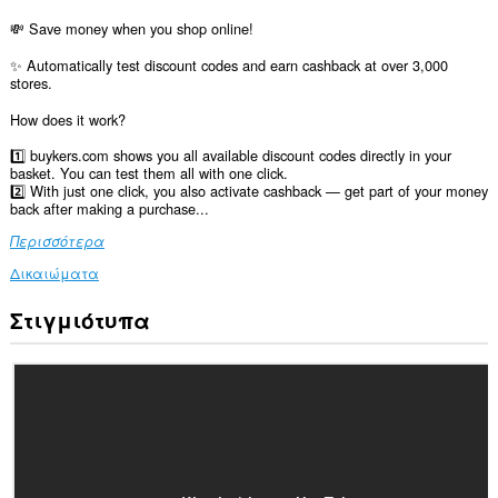
💸 Save money when you shop online!
✨ Automatically test discount codes and earn cashback at over 3,000
stores.
How does it work?
1️⃣ buykers.com shows you all available discount codes directly in your
basket. You can test them all with one click.
2️⃣ With just one click, you also activate cashback — get part of your money
back after making a purchase...
Περισσότερα
Δικαιώματα
Στιγμιότυπα
Αυτή
η
επέκταση
μπορεί
να
έχει
πρόσβαση
στα
δεδομένα
σας