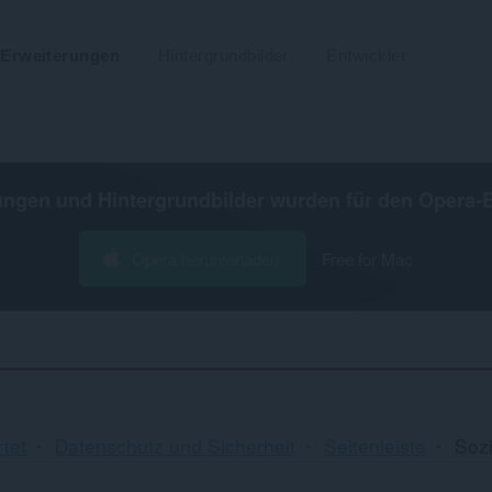
Erweiterungen
Hintergrundbilder
Entwickler
ungen und Hintergrundbilder wurden für den
Opera-
Opera herunterladen
Free for Mac
tet
Datenschutz und Sicherheit
Seitenleiste
Sozi