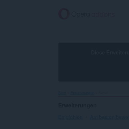
Zum
Hauptinhalt
springen
Diese Erweiter
Start
Erweiterungen
Sozial
Erweiterungen
Empfohlen
Am besten bewer