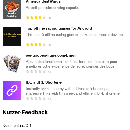
s
America BestWings
a
As self-proclaimed wing experts.
m
G
1
t
e
e
s
Top offline racing games for Android
B
a
The top 10 offline racing games for Android mobile devices
e
m
w
G
4
t
e
e
e
r
s
jeu-tarot-en-ligne.com•Emoji
B
t
a
Ajoute des fonctionnalités à jeu-tarot-en-ligne.com pour
e
u
améliorer votre expérience de jeu et corriger des bugs.
m
w
G
n
0
t
e
e
g
e
r
s
IDE`a URL Shortener
e
B
t
a
n
Instantly shrink lengthy web addresses into compact,
e
u
shareable links with this sleek and efficient URL shortener.
m
:
w
G
n
0
t
e
e
g
e
r
s
e
Nutzer-Feedback
B
t
a
n
e
u
m
:
w
n
Kommentare:% 1
t
e