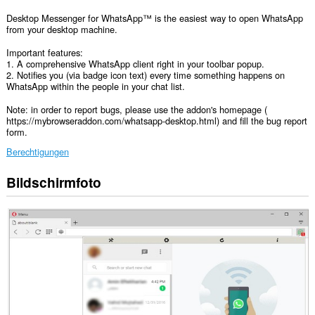
Desktop Messenger for WhatsApp™ is the easiest way to open WhatsApp
from your desktop machine.
Important features:
1. A comprehensive WhatsApp client right in your toolbar popup.
2. Notifies you (via badge icon text) every time something happens on
WhatsApp within the people in your chat list.
Note: in order to report bugs, please use the addon's homepage (
https://mybrowseraddon.com/whatsapp-desktop.html) and fill the bug report
form.
Berechtigungen
Bildschirmfoto
Diese
Erweiterung
kann
auf
Ihre
Daten
auf
einigen
Webseiten
zugreifen.