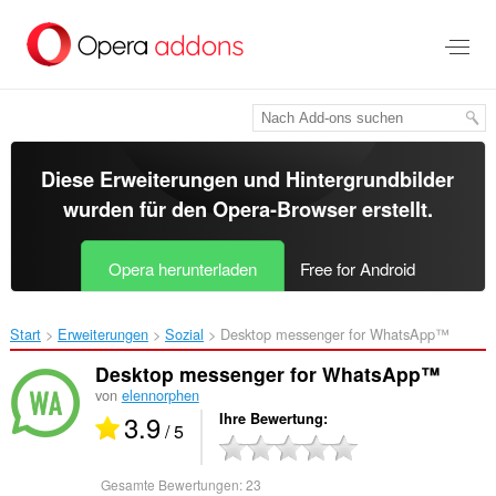
Zum
Hauptinhalt
springen
Diese Erweiterungen und Hintergrundbilder
wurden für den
Opera-Browser
erstellt.
Opera herunterladen
Free for Android
Start
Erweiterungen
Sozial
Desktop messenger for WhatsApp™‎
Desktop messenger for WhatsApp™
von
elennorphen
3.9
Ihre Bewertung
/ 5
Gesamte Bewertungen:
23