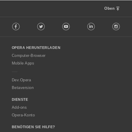
Oben
F
Facebook
Twitter
Youtube
LinkedIn
Instag
o
l
l
o
OPERA HERUNTERLADEN
w
O
Computer-Browser
p
Mobile Apps
e
r
a
Dev.Opera
Betaversion
DIENSTE
Add-ons
Opera-Konto
BENÖTIGEN SIE HILFE?