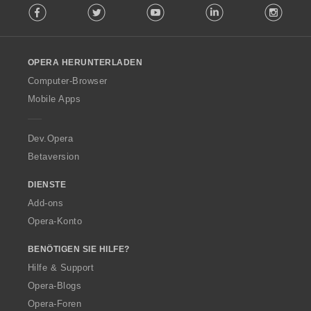
Facebook
Twitter
Youtube
LinkedIn
Instag
o
l
l
o
OPERA HERUNTERLADEN
w
O
Computer-Browser
p
Mobile Apps
e
r
a
Dev.Opera
Betaversion
DIENSTE
Add-ons
Opera-Konto
BENÖTIGEN SIE HILFE?
Hilfe & Support
Opera-Blogs
Opera-Foren