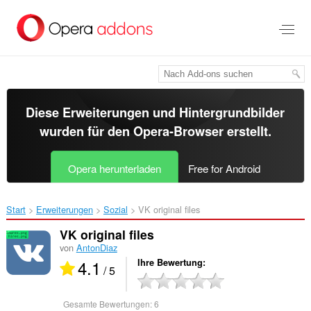
Zum
Hauptinhalt
springen
Diese Erweiterungen und Hintergrundbilder
wurden für den
Opera-Browser
erstellt.
Opera herunterladen
Free for Android
Start
Erweiterungen
Sozial
VK original files‎
VK original files
von
AntonDiaz
4.1
Ihre Bewertung
/ 5
Gesamte Bewertungen:
6