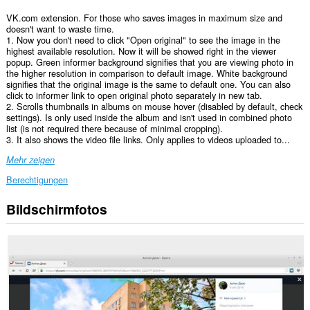
VK.com extension. For those who saves images in maximum size and
doesn't want to waste time.
1. Now you don't need to click "Open original" to see the image in the
highest available resolution. Now it will be showed right in the viewer
popup. Green informer background signifies that you are viewing photo in
the higher resolution in comparison to default image. White background
signifies that the original image is the same to default one. You can also
click to informer link to open original photo separately in new tab.
2. Scrolls thumbnails in albums on mouse hover (disabled by default, check
settings). Is only used inside the album and isn't used in combined photo
list (is not required there because of minimal cropping).
3. It also shows the video file links. Only applies to videos uploaded to...
Mehr zeigen
Berechtigungen
Bildschirmfotos
Diese
Erweiterung
kann
auf
Ihre
Daten
auf
einigen
Webseiten
zugreifen.