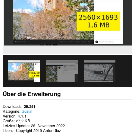
Diese
Erweiterung
kann
auf
Ihre
Tabs
und
Browseraktivitäten
zugreifen.
Über die Erweiterung
Downloads
29.251
Kategorie
Sozial
Version
4.1.1
Größe
27,2 KB
Letztes Update
28. November 2022
Lizenz
Copyright 2019 AntonDiaz