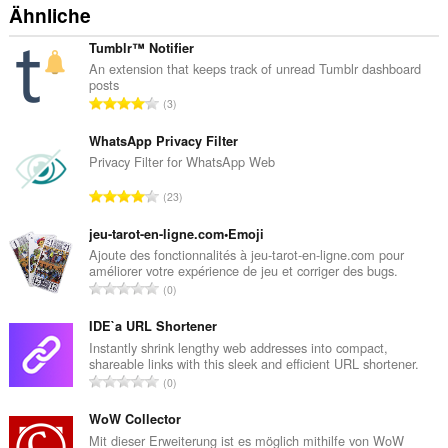
Ähnliche
Tumblr™ Notifier
An extension that keeps track of unread Tumblr dashboard
posts
G
3
e
s
WhatsApp Privacy Filter
a
Privacy Filter for WhatsApp Web
m
G
23
t
e
e
s
jeu-tarot-en-ligne.com•Emoji
B
a
Ajoute des fonctionnalités à jeu-tarot-en-ligne.com pour
e
améliorer votre expérience de jeu et corriger des bugs.
m
w
G
0
t
e
e
e
r
s
IDE`a URL Shortener
B
t
a
Instantly shrink lengthy web addresses into compact,
e
u
shareable links with this sleek and efficient URL shortener.
m
w
G
n
0
t
e
e
g
e
r
s
WoW Collector
e
B
t
a
n
Mit dieser Erweiterung ist es möglich mithilfe von WoW
e