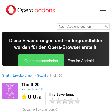
Zum
Hauptinhalt
springen
Diese Erweiterungen und Hintergrundbilder
wurden für den
Opera-Browser
erstellt.
Opera herunterladen
Free for Android
Start
Erweiterungen
Sozial
Theilt 20‎
Theilt 20
von
asifkhan12
0.0
Ihre Bewertung
/ 5
Gesamte Bewertungen:
0