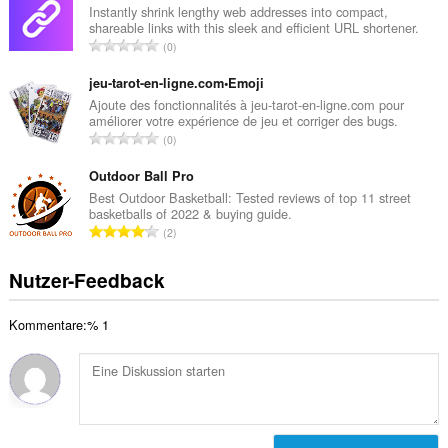
a
Instantly shrink lengthy web addresses into compact,
e
shareable links with this sleek and efficient URL shortener.
m
w
G
0
t
e
e
e
r
s
jeu-tarot-en-ligne.com•Emoji
B
t
a
Ajoute des fonctionnalités à jeu-tarot-en-ligne.com pour
e
u
améliorer votre expérience de jeu et corriger des bugs.
m
w
G
n
0
t
e
e
g
e
r
s
Outdoor Ball Pro
e
B
t
a
n
Best Outdoor Basketball: Tested reviews of top 11 street
e
u
basketballs of 2022 & buying guide.
m
:
w
G
n
2
t
e
e
g
e
r
s
e
Nutzer-Feedback
B
t
a
n
e
u
m
:
w
n
Kommentare:% 1
t
e
g
e
r
e
B
t
n
e
u
:
w
n
e
g