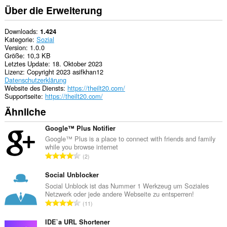
Über die Erweiterung
Downloads
1.424
Kategorie
Sozial
Version
1.0.0
Größe
10,3 KB
Letztes Update
18. Oktober 2023
Lizenz
Copyright 2023 asifkhan12
Datenschutzerklärung
Website des Diensts
https://theilt20.com/
Supportseite
https://theilt20.com/
Ähnliche
Google™ Plus Notifier
Google™ Plus is a place to connect with friends and family
while you browse internet
G
2
e
s
Social Unblocker
a
Social Unblock ist das Nummer 1 Werkzeug um Soziales
Netzwerk oder jede andere Webseite zu entsperren!
m
G
11
t
e
e
s
IDE`a URL Shortener
B