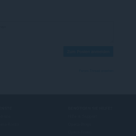
Zum Posten anmelden
Forum-Thread ansehen
ENSTE
BENÖTIGEN SIE HILFE?
d-ons
Hilfe & Support
era-Konto
Opera-Blogs
Opera-Foren