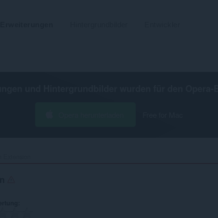
Erweiterungen
Hintergrundbilder
Entwickler
ungen und Hintergrundbilder wurden für den
Opera-
Opera herunterladen
Free for Mac
 Extension‎
on
ertung