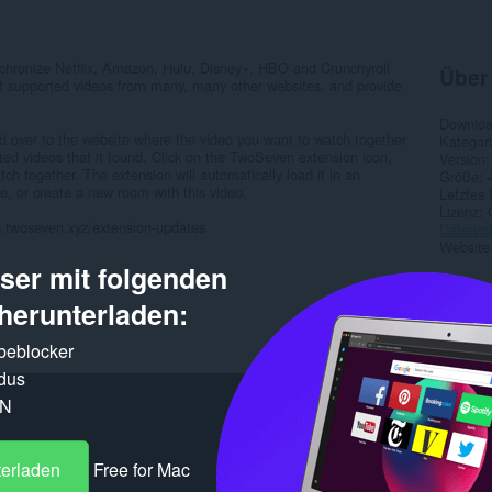
nchronize Netflix, Amazon, Hulu, Disney+, HBO and Crunchyroll
Über
ect supported videos from many, many other websites, and provide
Downlo
ad over to the website where the video you want to watch together
Kategor
rted videos that it found. Click on the TwoSeven extension icon,
Version
ch together. The extension will automatically load it in an
Größe
e, or create a new room with this video.
Letztes
Lizenz
g.twoseven.xyz/extension-updates
Datensc
Website
er mit folgenden
Ähnl
herunterladen:
rbeblocker
dus
PN
terladen
Free for Mac