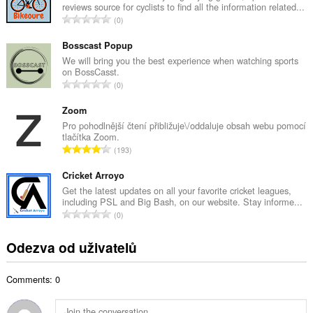
reviews source for cyclists to find all the information related...
o
C
0
v
e
ý
l
Bosscast Popup
p
k
We will bring you the best experience when watching sports
o
on BossCasst.
o
č
C
0
v
e
e
ý
t
l
Zoom
p
h
k
Pro pohodlnější čtení přibližuje\/oddaluje obsah webu pomocí
o
o
tlačítka Zoom.
o
č
C
d
193
v
e
e
n
ý
t
l
Cricket Arroyo
o
p
h
k
c
Get the latest updates on all your favorite cricket leagues,
o
o
including PSL and Big Bash, on our website. Stay informe...
o
e
č
C
d
0
v
n
e
e
n
ý
í
t
l
o
Odezva od uživatelů
p
:
h
k
c
o
o
o
e
č
d
Comments: 0
v
n
e
n
ý
í
t
o
p
: