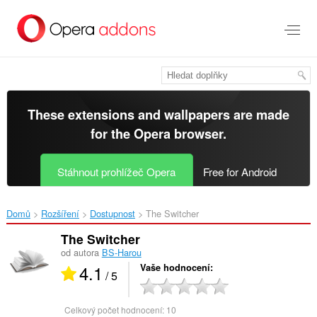
Přejít
přímo
na
hlavní
obsah
These extensions and wallpapers are made
for the
Opera browser
.
Stáhnout prohlížeč Opera
Free for Android
Domů
Rozšíření
Dostupnost
The Switcher‎
The Switcher
od autora
BS-Harou
4.1
Vaše hodnocení
/ 5
Celkový počet hodnocení:
10