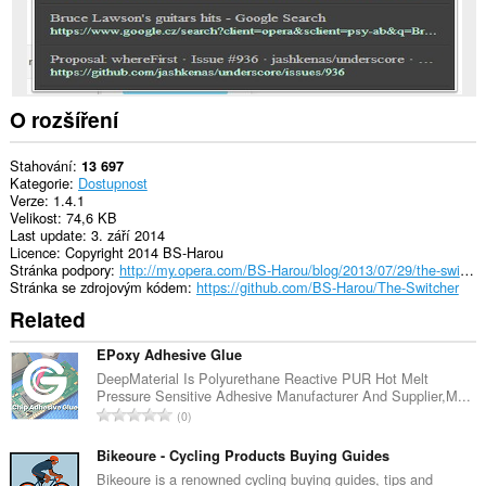
k
vašim
listům
a
aktivitám
při
prohlížení.
O rozšíření
Stahování
13 697
Kategorie
Dostupnost
Verze
1.4.1
Velikost
74,6 KB
Last update
3. září 2014
Licence
Copyright 2014 BS-Harou
Stránka podpory
http://my.opera.com/BS-Harou/blog/2013/07/29/the-switcher-my-first-public-opera-15-only-extension-2
Stránka se zdrojovým kódem
https://github.com/BS-Harou/The-Switcher
Related
EPoxy Adhesive Glue
DeepMaterial Is Polyurethane Reactive PUR Hot Melt
Pressure Sensitive Adhesive Manufacturer And Supplier,M...
C
0
e
l
Bikeoure - Cycling Products Buying Guides
k
Bikeoure is a renowned cycling buying guides, tips and