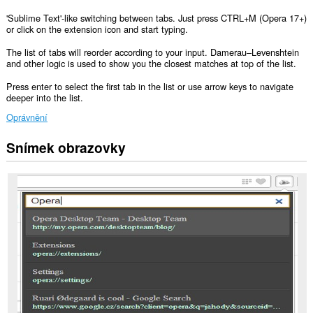
'Sublime Text'-like switching between tabs. Just press CTRL+M (Opera 17+)
or click on the extension icon and start typing.
The list of tabs will reorder according to your input. Damerau–Levenshtein
and other logic is used to show you the closest matches at top of the list.
Press enter to select the first tab in the list or use arrow keys to navigate
deeper into the list.
Oprávnění
Snímek obrazovky
Toto
rozšíření
může
přistupovat
k
vašim
datům
na
všech
webech.
Toto
rozšíření
může
přistupovat