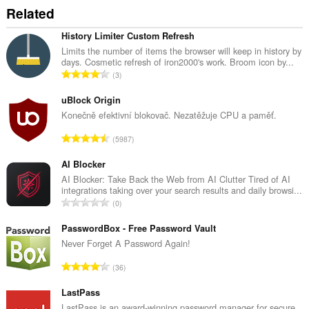
the
Related
clipboard.
Toto
History Limiter Custom Refresh
rozšíření
Limits the number of items the browser will keep in history by
může
days. Cosmetic refresh of iron2000's work. Broom icon by...
přistupovat
C
3
k
e
vašim
l
uBlock Origin
listům
a
k
Konečně efektivní blokovač. Nezatěžuje CPU a paměť.
aktivitám
o
při
C
5987
v
prohlížení.
e
ý
l
AI Blocker
p
k
AI Blocker: Take Back the Web from AI Clutter Tired of AI
o
integrations taking over your search results and daily browsi...
o
č
C
0
v
e
e
ý
t
l
PasswordBox - Free Password Vault
p
h
k
Never Forget A Password Again!
o
o
o
č
C
d
36
v
e
e
n
ý
t
l
LastPass
o
p
h
k
c
LastPass is an award-winning password manager for secure