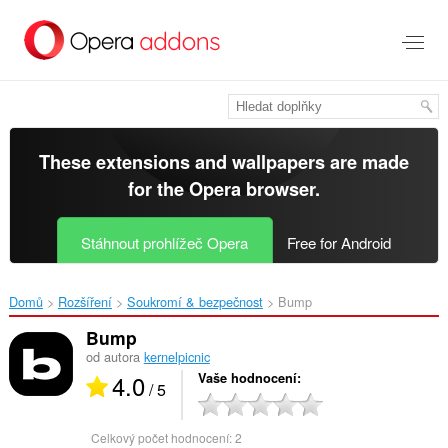
Přejít
přímo
na
hlavní
obsah
These extensions and wallpapers are made
for the
Opera browser
.
Stáhnout prohlížeč Opera
Free for Android
Domů
Rozšíření
Soukromí & bezpečnost
Bump‎
Bump
od autora
kernelpicnic
4.0
Vaše hodnocení
/ 5
Celkový počet hodnocení:
2