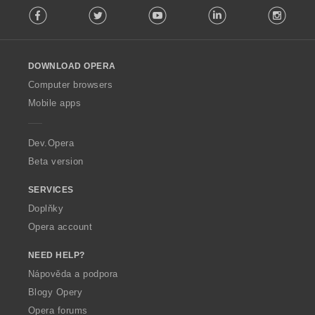
:
Facebook
Twitter
Youtube
LinkedIn
Instag
o
l
l
o
DOWNLOAD OPERA
w
O
Computer browsers
p
Mobile apps
e
r
a
Dev.Opera
Beta version
SERVICES
Doplňky
Opera account
NEED HELP?
Nápověda a podpora
Blogy Opery
Opera forums