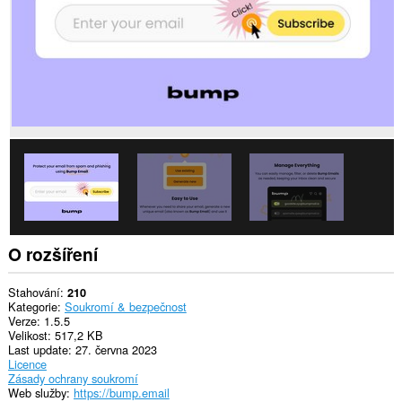
Toto
rozšíření
může
přistupovat
k
vašim
datům
na
některých
webech.
Toto
rozšíření
může
přistupovat
k
vámi
kopírovaným
O rozšíření
a
vkládaným
datům.
Stahování
210
Kategorie
Soukromí & bezpečnost
This
Verze
1.5.5
extension
Velikost
517,2 KB
can
Last update
27. června 2023
write
Licence
data
Zásady ochrany soukromí
into
Web služby
https://bump.email