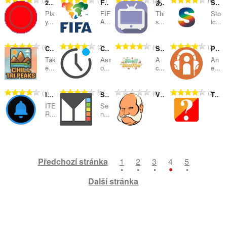
3
12
2
6
d
d
d
d
2-player Connect 4
FIFA™ Panel View
あべ☆アニ Extension
Stoic Quotes
v
v
v
v
n
n
n
n
e
e
e
e
e
e
e
e
n
n
n
n
ý
ý
ý
ý
Pla
FIF
Thi
Sto
í
í
í
í
t
t
t
t
l
l
l
l
y...
A...
s...
ic...
o
o
o
o
p
p
p
p
:
:
:
:
h
h
h
h
k
k
k
k
c
c
c
c
o
o
o
o
o
o
o
o
o
o
o
o
e
e
e
e
č
č
č
č
C
C
C
C
4
5
4
3
d
d
d
d
Chill Tri Peaks Micro
Character counter - text`s duration in seconds
Shelf Shuffle: Sort & Match
Podcast Player Prime
v
v
v
v
n
n
n
n
e
e
e
e
e
e
e
e
n
n
n
n
ý
ý
ý
ý
Tak
Авт
A
An
í
í
í
í
t
t
t
t
l
l
l
l
e...
о...
c...
e...
o
o
o
o
p
p
p
p
:
:
:
:
h
h
h
h
k
k
k
k
c
c
c
c
o
o
o
o
o
o
o
o
o
o
o
o
e
e
e
e
č
č
č
č
C
C
C
C
1
5
0
3
d
d
d
d
ITER_Notice
Send to Meatloaf
Vukajlija
Тест - флаги стран мира
v
v
v
v
n
n
n
n
e
e
e
e
e
e
e
e
n
n
n
n
ý
ý
ý
ý
ITE
Se
í
í
í
í
t
t
t
t
l
l
l
l
R...
n...
o
o
o
o
p
p
p
p
:
:
:
:
h
h
h
h
k
k
k
k
c
c
c
c
o
o
o
o
o
o
o
o
o
o
o
o
e
e
e
e
č
č
č
č
C
C
C
C
1
1
5
3
d
d
d
d
v
v
v
v
n
n
n
n
e
e
e
e
e
e
e
e
n
n
n
n
ý
ý
ý
ý
í
í
í
í
t
t
t
t
l
l
l
l
Předchozí stránka
1
2
3
4
5
o
o
o
o
p
p
p
p
:
:
:
:
h
h
h
h
k
k
k
k
c
c
c
c
o
o
o
o
o
o
o
o
o
o
o
o
Další stránka
e
e
e
e
č
č
č
č
d
d
d
d
v
v
v
v
n
n
n
n
e
e
e
e
n
n
n
n
ý
ý
ý
ý
í
í
í
í
t
t
t
t
o
o
o
o
p
p
p
p
:
:
:
:
h
h
h
h
c
c
c
c
o
o
o
o
o
o
o
o