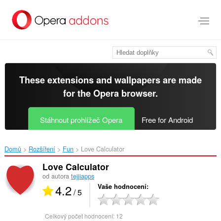
Přejít
přímo
na
hlavní
obsah
These extensions and wallpapers are made
for the
Opera browser
.
Stáhnout prohlížeč Opera
Free for Android
Domů
Rozšíření
Fun
Love Calculator‎
Love Calculator
od autora
tejjiapps
4.2
Vaše hodnocení
/ 5
Celkový počet hodnocení:
12