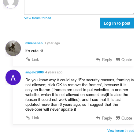
h
c
o
o
e
č
d
n
e
n
View forum thread
í
t
Log in to post
o
:
h
c
o
e
d
n
mivaneneh
1 year ago
n
í
it's cute :3
o
:
c
Link
Reply
Quote
e
n
angelo2008
4 years ago
A
í
Do you know why it could say "For security reasons, framing is
:
not allowed; click OK to remove the frames", because it is
only an iframe (iframes are used to put websites to another
website, which it is not allowed on some sites)(it is also the
reason it could not work offline), and I see that it is last
updated more than 6 years ago, so I suggest that the
developer will never update it
Link
Reply
Quote
View forum thread