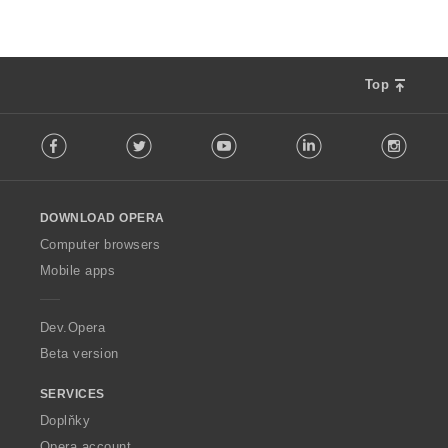
Top
F
Facebook
Twitter
Youtube
LinkedIn
Instag
o
l
l
o
DOWNLOAD OPERA
w
O
Computer browsers
p
Mobile apps
e
r
a
Dev.Opera
Beta version
SERVICES
Doplňky
Opera account