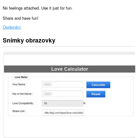
No feelings attached. Use it just for fun.
Share and have fun!
Oprávnění
Snímky obrazovky
Toto
rozšíření
může
přistupovat
k
vašim
datům
na
některých
webech.
Toto
rozšíření
může
přistupovat
k
vašim
listům
a
aktivitám