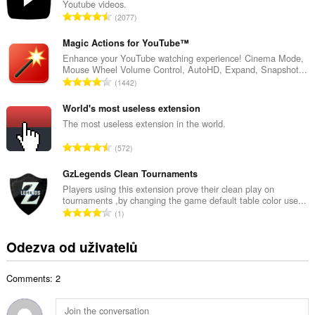
Youtube videos.
o
C
2077
v
e
ý
l
Magic Actions for YouTube™
p
k
Enhance your YouTube watching experience! Cinema Mode,
o
Mouse Wheel Volume Control, AutoHD, Expand, Snapshot...
o
č
C
1442
v
e
e
ý
t
l
World's most useless extension
p
h
k
The most useless extension in the world.
o
o
o
č
C
d
572
v
e
e
n
ý
t
l
GzLegends Clean Tournaments
o
p
h
k
c
Players using this extension prove their clean play on
o
o
tournaments ,by changing the game default table color use...
o
e
č
C
d
1
v
n
e
e
n
ý
í
t
l
o
Odezva od uživatelů
p
:
h
k
c
o
o
o
e
č
d
Comments: 2
v
n
e
n
ý
í
t
o
p
: