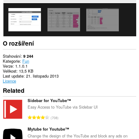
při
prohlížení.
This
extension
can
store
an
unlimited
O rozšíření
amount
of
client-
Stahování
9 244
side
Kategorie
Fun
data.
Verze
1.1.0.1
Velikost
13,5 KB
Last update
21. listopadu 2013
Licence
Related
Sidebar for YouTube™
Easy Access to YouTube via Sidebar UI
C
708
e
l
Mytube for Youtube™
k
Change the design of the YouTube and block any ads on